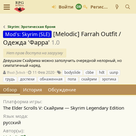
Войти
Регистрация
Skyrim: Эротическая броня
[Melodic] Farrah Outfit /
Mod's: Skyrim (SLE)
Одежда 'Фарра'
1.0
Нет прав доступа на загрузку
Девушкам Скайрима можно заполучить очередной нелорный, но
симпатичный наряд.
А
Д
Т
𝔅𝔞𝔞𝔩-ℨ𝔢𝔟𝔲𝔟
11 Фев 2020
bodyslide
cbbe
hdt
uunp
в
а
е
грудь
доспехи
обнаженная
попа
скайрим
эротика
т
т
г
о
а
и
Обзор
История
Обсуждение
р
с
о
Платформа игры
з
The Elder Scrolls V: Скайрим — Skyrim Legendary Edition
д
Язык мода
а
н
русский
и
Автор(ы)
я