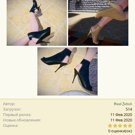
Автор
𝔅𝔞𝔞𝔩-ℨ𝔢𝔟𝔲𝔟
Загрузок
514
Первый релиз
11 Фев 2020
Новые обновления
11 Фев 2020
0
Оценка
,
0 оценки(ок)
0