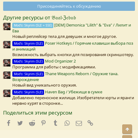
0
Присоединяйтесь к обсуждению
з
в
Другие ресурсы от 𝔅𝔞𝔞𝔩-ℨ𝔢𝔟𝔲𝔟
е
з
[DEM] Demonica "Lilith" & "Eva" / Лилит и
Mod's: Skyrim (SLE + SSE)
д
Ева
а
(
Новый реплейсер тела для девушек и многое другое.
Poser Hotkeys / Горячие клавиши выбора поз
Mod's: Skyrim (SLE)
)
и анимаций
Возможность выбрать кнопки для позирования скриншотеру.
Mod Organizer 2
Mod's: Skyrim (SLE)
Программа для работы с модификациями.
Thane Weapons Reborn / Оружие тана.
Mod's: Skyrim (SLE)
Возрождение
Новый вид уникального оружия.
Haven Bag / Убежище в сумке
Mod's: Skyrim (SLE)
Добавлено переносное жилище. Изобретатели юрты и яранги
нервно курят в сторонке...
Поделиться этим ресурсом
Facebook
Twitter
Reddit
Pinterest
Tumblr
WhatsApp
E-mail
Ссылка
Свер