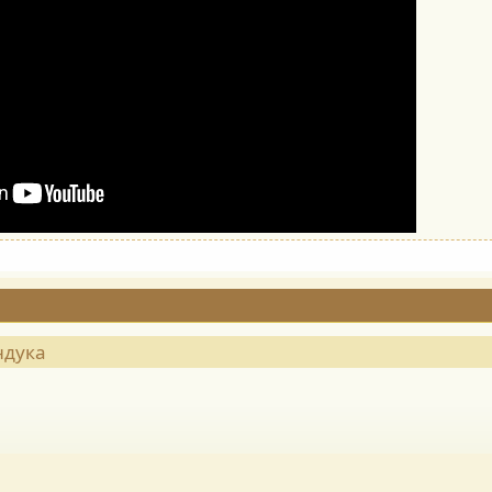
ндука