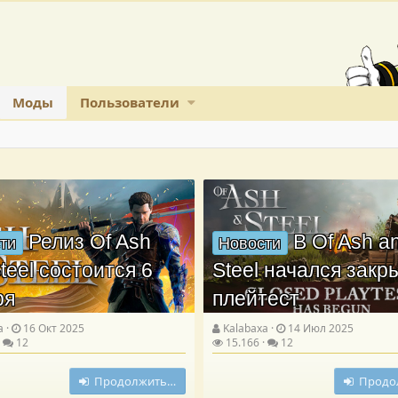
Моды
Пользователи
Релиз Of Ash
В Of Ash a
ти
Новости
teel состоится 6
Steel начался зак
ря
плейтест
a
16 Окт 2025
Kalabaxa
14 Июл 2025
12
15.166
12
Продолжить…
Продо