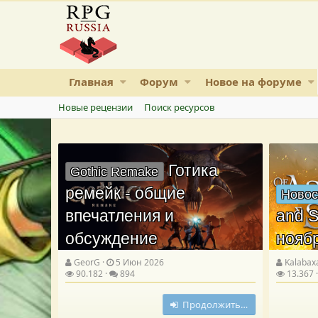
Главная
Форум
Новое на форуме
Новые рецензии
Поиск ресурсов
Готика
Gothic Remake
ремейк - общие
Новос
впечатления и
and S
обсуждение
нояб
GeorG
5 Июн 2026
Kalabax
90.182
894
13.367
Продолжить…