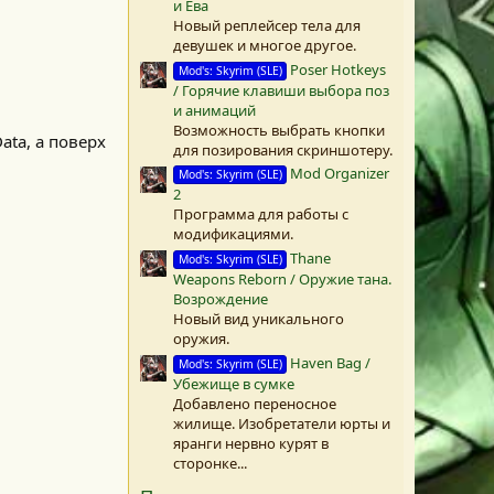
и Ева
)
Новый реплейсер тела для
девушек и многое другое.
Poser Hotkeys
Mod's: Skyrim (SLE)
/ Горячие клавиши выбора поз
и анимаций
Возможность выбрать кнопки
ata, а поверх
для позирования скриншотеру.
Mod Organizer
Mod's: Skyrim (SLE)
2
Программа для работы с
модификациями.
Thane
Mod's: Skyrim (SLE)
Weapons Reborn / Оружие тана.
Возрождение
Новый вид уникального
оружия.
Haven Bag /
Mod's: Skyrim (SLE)
Убежище в сумке
Добавлено переносное
жилище. Изобретатели юрты и
яранги нервно курят в
сторонке...