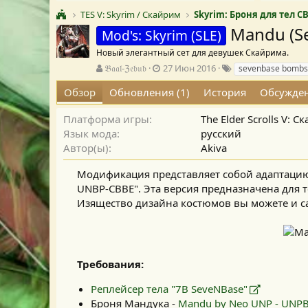
TES V: Skyrim / Скайрим
Skyrim: Броня для тел C
Mandu (S
Mod's: Skyrim (SLE)
Новый элегантный сет для девушек Скайрима.
А
Д
Т
𝔅𝔞𝔞𝔩-ℨ𝔢𝔟𝔲𝔟
27 Июн 2016
sevenbase bombs
в
а
е
Обзор
Обновления (1)
История
Обсужде
т
т
г
о
а
и
р
с
Платформа игры
The Elder Scrolls V: 
о
Язык мода
русский
з
Автор(ы)
Akiva
д
а
Модификация представляет собой адаптацию
н
UNBP-CBBE". Эта версия предназначена для т
и
Изящество дизайна костюмов вы можете и с
я
Требования:
Реплейсер тела "7B SeveNBase"
Броня Мандука -
Mandu by Neo UNP - UNPB