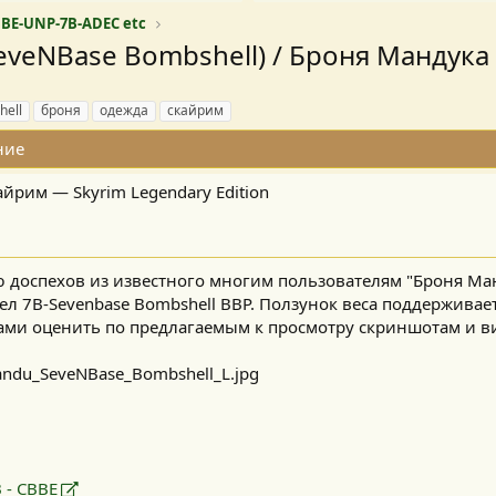
BBE-UNP-7B-ADEC etc
eveNBase Bombshell) / Броня Мандук
hell
броня
одежда
скайрим
ние
Скайрим — Skyrim Legendary Edition
 доспехов из известного многим пользователям "Броня Ман
ел 7B-Sevenbase Bombshell BBP. Ползунок веса поддерживает
ами оценить по предлагаемым к просмотру скриншотам и ви
 - CBBE