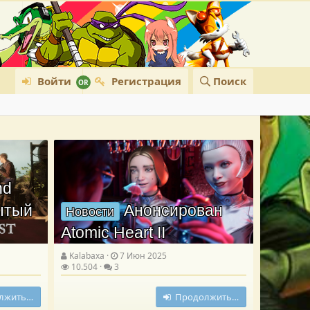
Войти
Регистрация
Поиск
nd
рытый
Анонсирован
Новости
Atomic Heart II
Kalabaxa
7 Июн 2025
10.504
3
лжить…
Продолжить…