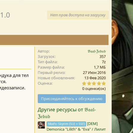
а
1.0
Нет прав доступа на загрузку
Автор
𝔅𝔞𝔞𝔩-ℨ𝔢𝔟𝔲𝔟
Загрузок
357
Тип файла
7z
Размер файла
1,7 MБ
Первый релиз
27 Июн 2016
дука для тел
Новые обновления
13 Фев 2020
ся.
0
Оценка
,
деозаписи.​
0 оценки(ок)
0
0
Присоединяйтесь к обсуждению
з
в
Другие ресурсы от 𝔅𝔞𝔞𝔩-
е
з
ℨ𝔢𝔟𝔲𝔟
д
а
[DEM]
Mod's: Skyrim (SLE + SSE)
(
Demonica "Lilith" & "Eva" / Лилит
ы