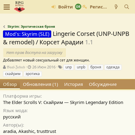
Войти
Регистрация
Skyrim: Эротическая броня
Lingerie Corset (UNP-UNPB
Mod's: Skyrim (SLE)
& remodel) / Корсет Арадии
1.1
Нет прав доступа на загрузку
Добавляет новый сексуальный сет для женщин.
А
Д
Т
𝔅𝔞𝔞𝔩-ℨ𝔢𝔟𝔲𝔟
26 Июн 2016
unp
unpb
броня
одежда
в
а
е
скайрим
эротика
т
т
г
о
а
и
Обзор
Обновления (1)
История
Обсуждение
р
с
о
Платформа игры
з
The Elder Scrolls V: Скайрим — Skyrim Legendary Edition
д
Язык мода
а
н
русский
и
Автор(ы)
я
aradia, Akashic, trusttrust