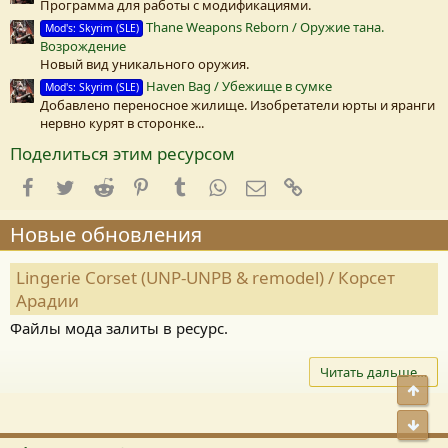
Программа для работы с модификациями.
Thane Weapons Reborn / Оружие тана.
Mod's: Skyrim (SLE)
Возрождение
Новый вид уникального оружия.
Haven Bag / Убежище в сумке
Mod's: Skyrim (SLE)
Добавлено переносное жилище. Изобретатели юрты и яранги
нервно курят в сторонке...
Поделиться этим ресурсом
Facebook
Twitter
Reddit
Pinterest
Tumblr
WhatsApp
E-mail
Ссылка
Новые обновления
Lingerie Corset (UNP-UNPB & remodel) / Корсет
Арадии
Файлы мода залиты в ресурс.
Читать дальше…
Свер
Сниз