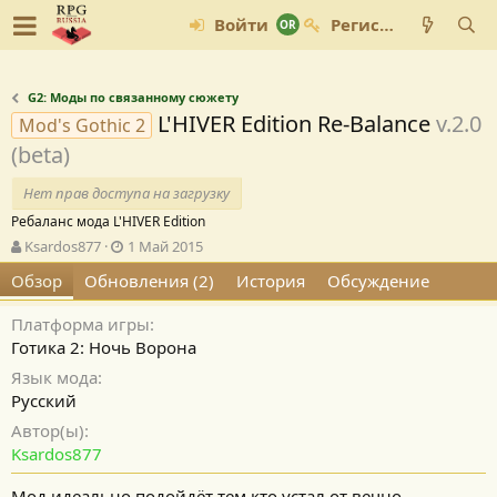
Войти
Регистрация
G2: Моды по связанному сюжету
L'HIVER Edition Re-Balance
v.2.0
Mod's Gothic 2
(beta)
Нет прав доступа на загрузку
Ребаланс мода L'HIVER Edition
А
Д
Ksardos877
1 Май 2015
в
а
Обзор
Обновления (2)
История
Обсуждение
т
т
о
а
Платформа игры
р
с
о
Готика 2: Ночь Ворона
з
Язык мода
д
Русский
а
н
Автор(ы)
и
Ksardos877
я
Мод идеально подойдёт тем кто устал от вечно