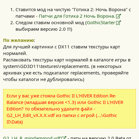
Ставится мод на чистую "Готика 2: Ночь Ворона" с
патчами -
Патчи для Готика 2 Ночь Ворона.
Следом ставим основной мод (
GothicStarter
выбираем версию 2.0 !!!)
По желанию
:
Для лучшей картинки с DX11 ставим текстуры карт
нормалей.
Распаковать текстуры карт нормалей в каталоге игры в
system\GD3D11\textures\replacements. (в некоторых
архивах уже есть подкаталог replacements, проверяйте
чтобы каталоги не дублировались)
Если у вас уже стояла Gothic II L'HIVER Edition Re-
Balance (младшая версия <1.3) или Gothic II L'HIVER
Edition? то обязательно удалите файл -
G2_LH_Edit_vХ.Х.Х.vdf из папки с игрой (...\Gothic
II\Data)
G2_LH_R_mindammod.vdf
- патч на версию 2.0 Beta от