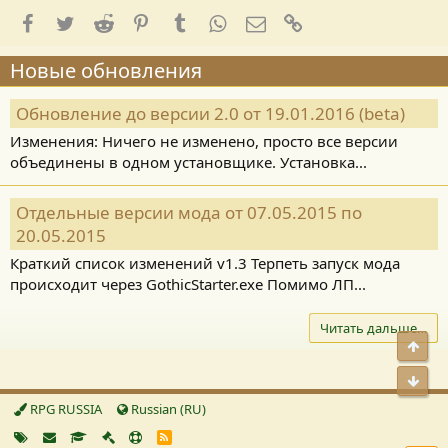
Facebook
Twitter
Reddit
Pinterest
Tumblr
WhatsApp
E-mail
Ссылка
Новые обновления
Обновление до версии 2.0 от 19.01.2016 (beta)
Изменения: Ничего не изменено, просто все версии
объединены в одном установщике. Установка...
Отдельные версии мода от 07.05.2015 по
20.05.2015
Краткий список изменений v1.3 Терпеть запуск мода
происходит через GothicStarter.exe Помимо ЛП...
Читать дальше…
Свер
Сниз
RPG RUSSIA
Russian (RU)
R