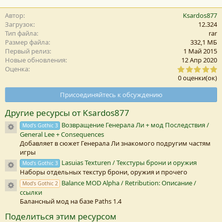
Автор
Ksardos877
Загрузок
12.324
Тип файла
rar
Размер файла
332,1 MБ
Первый релиз
1 Май 2015
Новые обновления
12 Апр 2020
0
Оценка
,
0 оценки(ок)
0
0
Присоединяйтесь к обсуждению
з
в
Другие ресурсы от Ksardos877
е
з
Возвращение Генерала Ли + мод Последствия /
Иконка ресурса
Mod's Gothic 3
д
General Lee + Consequences
а
(
Добавляет в сюжет Генерала Ли знакомого подругим частям
игры
)
Lasuias Texturen / Текстуры брони и оружия
Иконка ресурса
Mod's Gothic 3
Наборы отдельных текстур брони, оружия и прочего
Balance MOD Alpha / Retribution: Описание /
Иконка ресурса
Mod's Gothic 2
ссылки
Балансный мод на базе Paths 1.4
Поделиться этим ресурсом