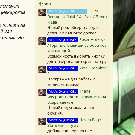
з
ℨ𝔢𝔟𝔲𝔟
д
утствует
а
[DEM]
Mod's: Skyrim (SLE + SSE)
 (ненароком
(
Demonica "Lilith" & "Eva" / Лилит
ы
и Ева
)
а (с нижним
Новый реплейсер тела для
ой или
девушек и многое другое.
ектами. Но
Poser Hotkeys
Mod's: Skyrim (SLE)
/ Горячие клавиши выбора поз
и анимаций
Возможность выбрать кнопки
для позирования скриншотеру.
Mod Organizer
Mod's: Skyrim (SLE)
2
Программа для работы с
модификациями.
Thane
Mod's: Skyrim (SLE)
Weapons Reborn / Оружие тана.
Возрождение
Новый вид уникального
оружия.
Haven Bag /
Mod's: Skyrim (SLE)
Убежище в сумке
Добавлено переносное