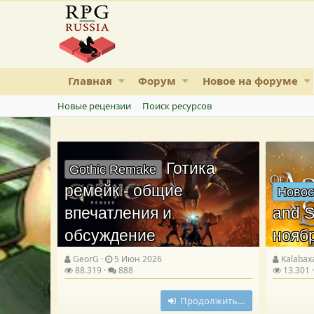
Главная
Форум
Новое на форуме
Новые рецензии
Поиск ресурсов
Готика
Gothic Remake
ремейк - общие
Новос
впечатления и
and S
обсуждение
нояб
GeorG
5 Июн 2026
Kalabax
88.319
888
13.301
Продолжить…