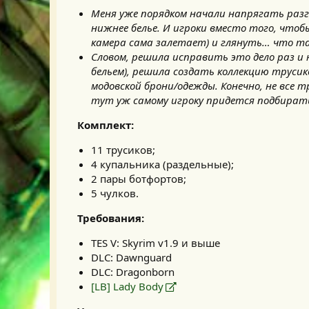
Меня уже порядком начали напрягать раз
нижнее белье. И игроки вместо того, что
камера сама залетает) и глянуть… что та
Словом, решила исправить это дело раз и 
бельем), решила создать коллекцию труси
модовской брони/одежды. Конечно, не все 
тут уж самому игроку придется подбирать 
Комплект:
11 трусиков;
4 купальника (раздельные);
2 пары ботфортов;
5 чулков.
Требования:
TES V: Skyrim v1.9 и выше
DLC: Dawnguard
DLC: Dragonborn
[LB] Lady Body