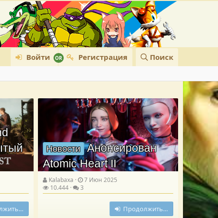
Войти
Регистрация
Поиск
nd
рытый
Анонсирован
Новости
Atomic Heart II
Kalabaxa
7 Июн 2025
10.444
3
лжить…
Продолжить…