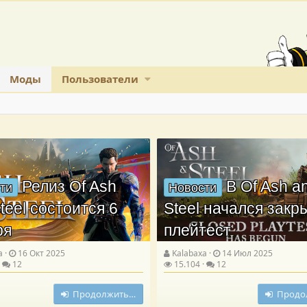
Моды
Пользователи
Релиз Of Ash
В Of Ash a
ти
Новости
teel состоится 6
Steel начался зак
ря
плейтест
a
16 Окт 2025
Kalabaxa
14 Июл 2025
12
15.104
12
Продолжить…
Продо