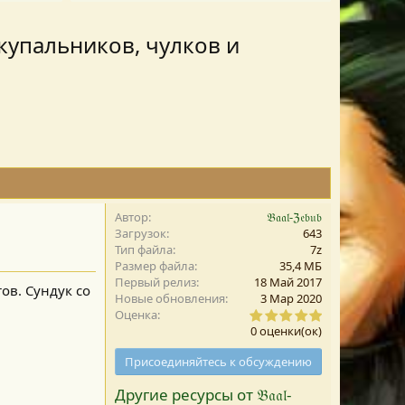
, купальников, чулков и
Автор
𝔅𝔞𝔞𝔩-ℨ𝔢𝔟𝔲𝔟
Загрузок
643
Тип файла
7z
Размер файла
35,4 MБ
Первый релиз
18 Май 2017
ов. Сундук со
Новые обновления
3 Мар 2020
0
Оценка
,
0 оценки(ок)
0
0
Присоединяйтесь к обсуждению
з
в
Другие ресурсы от 𝔅𝔞𝔞𝔩-
е