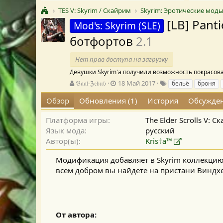
TES V: Skyrim / Скайрим
Skyrim: Эротические мод
[LB] Pant
Mod's: Skyrim (SLE)
ботфортов
2.1
Нет прав доступа на загрузку
Девушки Skyrim'а получили возможность покрасов
А
Д
Т
𝔅𝔞𝔞𝔩-ℨ𝔢𝔟𝔲𝔟
18 Май 2017
бельё
броня
в
а
е
Обзор
Обновления (1)
История
Обсужде
т
т
г
о
а
и
р
с
Платформа игры
The Elder Scrolls V: 
о
Язык мода
русский
з
Автор(ы)
Kris†a™
д
а
Модификация добавляет в Skyrim коллекцию 
н
всем добром вы найдете на пристани Виндхел
и
я
От автора: