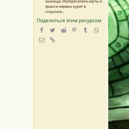
жилище. Изобретатели юрты и
яранги нервно курят в
сторонке...
Поделиться этим ресурсом
Facebook
Twitter
Reddit
Pinterest
Tumblr
WhatsApp
E-mail
Ссылка