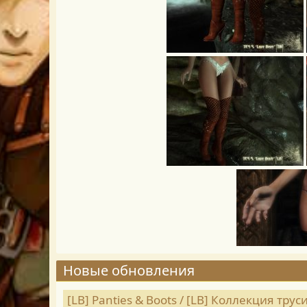
Новые обновления
[LB] Panties & Boots / [LB] Коллекция тру