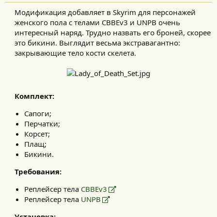
Модификация добавляет в Skyrim для персонажей
женского пола с телами CBBEv3 и UNPB очень
интересный наряд. Трудно назвать его броней, скорее
это бикини. Выглядит весьма экстравагантно:
закрывающие тело кости скелета.​
Комплект:
Сапоги;
Перчатки;
Корсет;
Плащ;
Бикини.
Требования:
Реплейсер тела
CBBEv3
Реплейсер тела
UNPB
Установка: