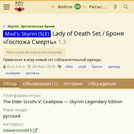
Войти
Регистрация
Skyrim: Эротическая броня
Lady of Death Set / Броня
Mod's: Skyrim (SLE)
«Госпожа Смерть»
1.3
Нет прав доступа на загрузку
Привносит в игру новый сет соблазнительной одежды.
А
Д
Т
𝔅𝔞𝔞𝔩-ℨ𝔢𝔟𝔲𝔟
26 Июн 2016
cbbe
unpb
броня
одежда
в
а
е
скайрим
эротика
т
т
г
о
а
и
Обзор
Обновления (1)
История
Обсуждение
р
с
о
Платформа игры
з
The Elder Scrolls V: Скайрим — Skyrim Legendary Edition
д
Язык мода
а
н
русский
и
Автор(ы)
я
newermind43