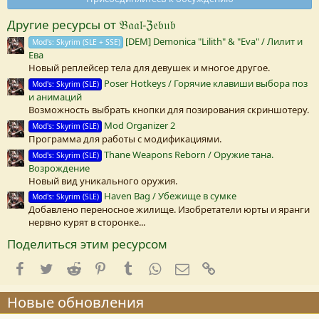
з
в
Другие ресурсы от 𝔅𝔞𝔞𝔩-ℨ𝔢𝔟𝔲𝔟
е
з
[DEM] Demonica "Lilith" & "Eva" / Лилит и
Mod's: Skyrim (SLE + SSE)
д
Ева
а
(
Новый реплейсер тела для девушек и многое другое.
Poser Hotkeys / Горячие клавиши выбора поз
Mod's: Skyrim (SLE)
)
и анимаций
Возможность выбрать кнопки для позирования скриншотеру.
Mod Organizer 2
Mod's: Skyrim (SLE)
Программа для работы с модификациями.
Thane Weapons Reborn / Оружие тана.
Mod's: Skyrim (SLE)
Возрождение
Новый вид уникального оружия.
Haven Bag / Убежище в сумке
Mod's: Skyrim (SLE)
Добавлено переносное жилище. Изобретатели юрты и яранги
нервно курят в сторонке...
Поделиться этим ресурсом
Facebook
Twitter
Reddit
Pinterest
Tumblr
WhatsApp
E-mail
Ссылка
Новые обновления