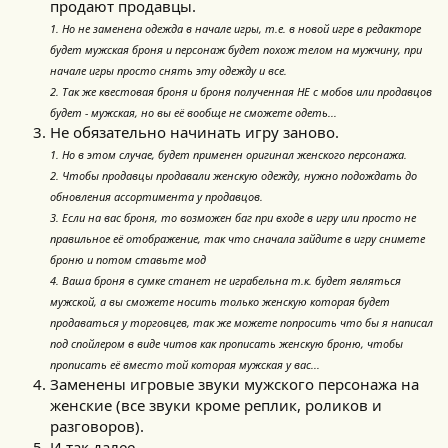
продают продавцы.
1. Но не заменена одежда в начале игры, т.е. в новой игре в редакторе
будет мужская броня и персонаж будет похож телом на мужчину, при
начале игры просто снять эту одежду и все.
2. Так же квестовая броня и броня полученная НЕ с мобов или продавцов
будет - мужская, но вы её вообще не сможете одеть...
Не обязательно начинать игру заново.
1. Но в этом случае, будет применен оригинал женского персонажа.
2. Чтобы продавцы продавали женскую одежду, нужно подождать до
обновления ассортимента у продавцов.
3. Если на вас броня, то возможен баг при входе в игру или просто не
правильное её отображение, так что сначала зайдите в игру снимете
броню и потом ставьте мод
4. Ваша броня в сумке станет не играбельна т.к. будет являться
мужской, а вы сможете носить только женскую которая будет
продаваться у торговцев, так же можете попросить что бы я написал
под спойлером в виде читов как прописать женскую броню, чтобы
прописать её вместо той которая мужская у вас...
Заменены игровые звуки мужского персонажа на
женские (все звуки кроме реплик, роликов и
разговоров).
И так далее...