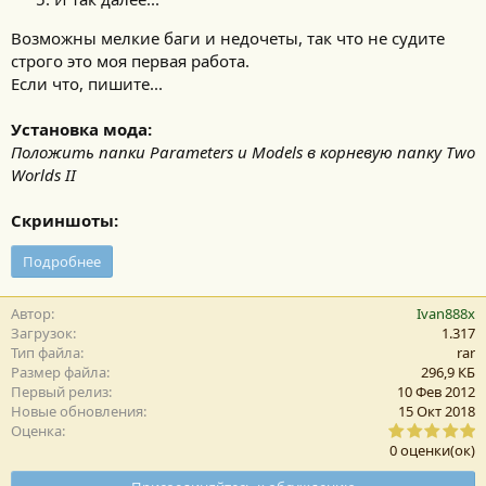
Возможны мелкие баги и недочеты, так что не судите
строго это моя первая работа.
Если что, пишите...
Установка мода:
Положить папки Parameters и Models в корневую папку Two
Worlds II
Скриншоты:
Подробнее
Автор
Ivan888x
Загрузок
1.317
Тип файла
rar
Размер файла
296,9 КБ
Первый релиз
10 Фев 2012
Новые обновления
15 Окт 2018
0
Оценка
,
0 оценки(ок)
0
0