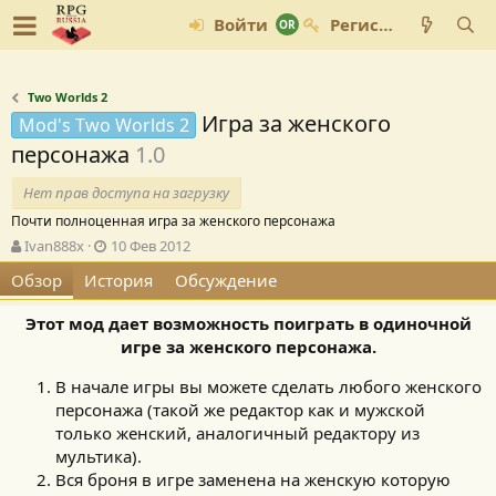
Войти
Регистрация
Two Worlds 2
Игра за женского
Mod's Two Worlds 2
персонажа
1.0
Нет прав доступа на загрузку
Почти полноценная игра за женского персонажа
А
Д
Ivan888x
10 Фев 2012
в
а
Обзор
История
Обсуждение
т
т
о
а
Этот мод дает возможность поиграть в одиночной
р
с
о
игре за женского персонажа.
з
д
В начале игры вы можете сделать любого женского
а
персонажа (такой же редактор как и мужской
н
только женский, аналогичный редактору из
и
мультика).
я
Вся броня в игре заменена на женскую которую