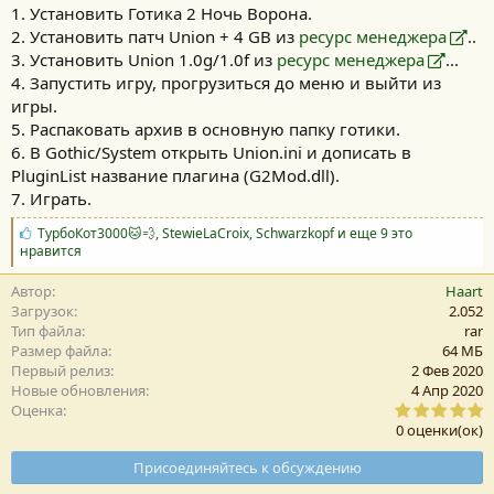
1. Установить Готика 2 Ночь Ворона.
2. Установить патч Union + 4 GB из
ресурс менеджера
..
3. Установить Union 1.0g/1.0f из
ресурс менеджера
...
4. Запустить игру, прогрузиться до меню и выйти из
игры.
5. Распаковать архив в основную папку готики.
6. В Gothic/System открыть Union.ini и дописать в
PluginList название плагина (G2Mod.dll).
7. Играть.
С
ТурбоКот3000🐱💨
,
StewieLaCroix
,
Schwarzkopf
и еще 9 это
и
нравится
м
п
Автор
Haart
а
Загрузок
2.052
т
Тип файла
rar
и
Размер файла
64 MБ
и
Первый релиз
2 Фев 2020
:
Новые обновления
4 Апр 2020
0
Оценка
,
0 оценки(ок)
0
0
Присоединяйтесь к обсуждению
з
в