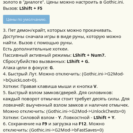
золото в "диалоге". Цены можно настроить в Gothic.ini.
Вызов:
LShift + F5
Цены по умолчанию.
3. Пет демон/крайт, которых можно прокачивать.
Доступны сначала игры в виде руны, которую можно
найти. Вызов с помощью руны.
Есть дополнительные хоткеи.
Пассивный активный режимы:
LShift + Num7.
Сброс/убийство вызванных:
LShift + G.
Атака цели в фокусе:
G
.
4. Быстрый Лут. Можно отключить: (Gothic.ini->G2Mod-
>bQuickLoot=0).
Хоткеи: Правая клавиша мыши и кнопка
V
.
5. Быстрый взлом замков/дверей. Для силовиков:
каждый поворот отмычки стоит требует десять силы. Для
ловкачей: выученный взлом замков и наличие отмычек.
Можно отключить: (Gothic.ini->G2Mod->UnlockChests=0)
Хоткеи: Силовой взлом -
Y
. Ловкостной -
LShift + Y
.
6. Сохранение на
F9
и загрузка на
F12
. Можно
отключить: (Gothic.ini->G2Mod->bFastSaves=0)