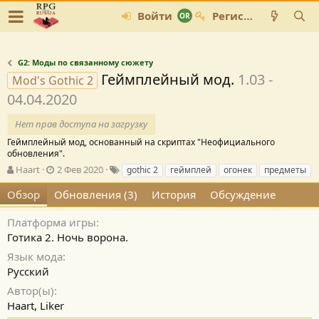
Войти
Регистрация
G2: Моды по связанному сюжету
Геймплейный мод.
1.03 -
Mod's Gothic 2
04.04.2020
Нет прав доступа на загрузку
Геймплейный мод, основанный на скриптах "Неофициального
обновления".
А
Д
Т
Haart
2 Фев 2020
gothic 2
геймплей
огонек
предметы
в
а
е
Обзор
Обновления (3)
История
Обсуждение
т
т
г
о
а
и
р
с
Платформа игры
о
Готика 2. Ночь ворона.
з
Язык мода
д
Русский
а
н
Автор(ы)
и
Haart, Liker
я