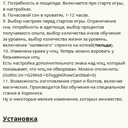
7. Потребность в пище/еде. Включается при старте игры,
в настройках.
8. Почасовой сон в кроватях, 1-12 часов.
9. Выбор настроек перед стартом игры. Ограничение
сна, потребность в еде/пище, выбор процентов
получаемого опыта, выбор количества очков обучения
за уровень, выбор количества жизни за уровень,
включение "халявного" спринта на хоткей(
тильда
).
10. Изменена кража у нпц. Теперь можно воровать у
безымянных нпц.
Есть настройка дополнительного знака над нпц, который
показывает, что нпц не обворован. Можно отключить:
(Gothic.ini->G2Mod->bToggleShowCanSteal=0)
11. Возможность изготовления стрел и болтов, включая
магических. Производится без обучения на специальном
станке в Хоринисе.
Ну и некоторые мелкие изменения, которых множество.
Установка
.