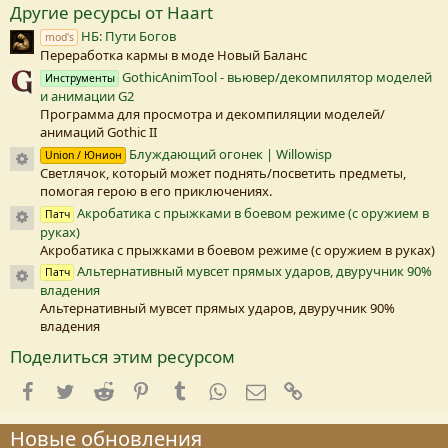
Другие ресурсы от Haart
е
з
НБ: Пути Богов
mod's
д
Переработка кармы в моде Новый Баланс
а
(
GothicAnimTool - вьювер/декомпилятор моделей
Инструменты
и анимации G2
)
Программа для просмотра и декомпиляции моделей/
анимаций Gothic II
Блуждающий огонек | Willowisp
Иконка ресурса
Union / Юнион
Светлячок, который может поднять/посветить предметы,
помогая герою в его приключениях.
Акробатика с прыжками в боевом режиме (с оружием в
Иконка ресурса
Патч
руках)
Акробатика с прыжками в боевом режиме (с оружием в руках)
Альтернативный мувсет прямых ударов, двуручник 90%
Иконка ресурса
Патч
владения
Альтернативный мувсет прямых ударов, двуручник 90%
владения
Поделиться этим ресурсом
Facebook
Twitter
Reddit
Pinterest
Tumblr
WhatsApp
E-mail
Ссылка
Новые обновления