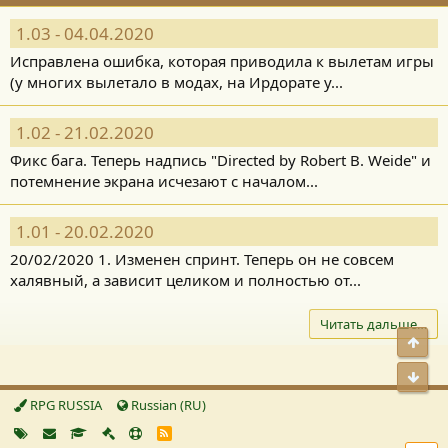
1.03 - 04.04.2020
Исправлена ошибка, которая приводила к вылетам игры
(у многих вылетало в модах, на Ирдорате у...
1.02 - 21.02.2020
Фикс бага. Теперь надпись "Directed by Robert B. Weide" и
потемнение экрана исчезают с началом...
1.01 - 20.02.2020
20/02/2020 1. Изменен спринт. Теперь он не совсем
халявный, а зависит целиком и полностью от...
Читать дальше…
Свер
Сниз
RPG RUSSIA
Russian (RU)
R
S