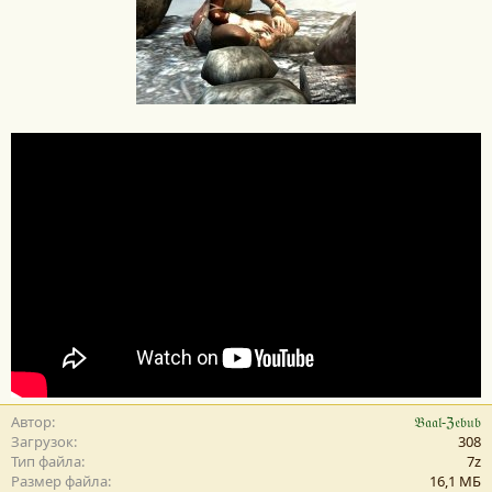
Автор
𝔅𝔞𝔞𝔩-ℨ𝔢𝔟𝔲𝔟
Загрузок
308
Тип файла
7z
Размер файла
16,1 MБ