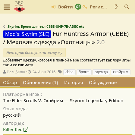
Войти
Регистрация
Skyrim: Броня для тел CBBE-UNP-7B-ADEC etc
Fur Huntress Armor (CBBE)
Mod's: Skyrim (SLE)
/ Меховая одежда «Охотницы»
2.0
Нет прав доступа на загрузку
Добавляет одежду, которая в полной мере соответствует как лору игры,
так и ее климату.
А
Д
Т
𝔅𝔞𝔞𝔩-ℨ𝔢𝔟𝔲𝔟
24 Июн 2016
cbbe
броня
одежда
скайрим
в
а
е
Обзор
Обновления (1)
История
Обсуждение
т
т
г
о
а
и
р
с
Платформа игры
о
The Elder Scrolls V: Скайрим — Skyrim Legendary Edition
з
Язык мода
д
русский
а
н
Автор(ы)
и
Killer Keo
я