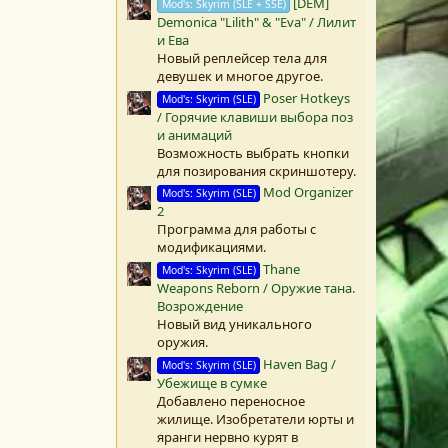
а
[DEM]
Mod's: Skyrim (SLE + SSE)
(
Demonica "Lilith" & "Eva" / Лилит
ы
и Ева
)
Новый реплейсер тела для
девушек и многое другое.
Poser Hotkeys
Mod's: Skyrim (SLE)
/ Горячие клавиши выбора поз
и анимаций
Возможность выбрать кнопки
для позирования скриншотеру.
Mod Organizer
Mod's: Skyrim (SLE)
2
Программа для работы с
модификациями.
Thane
Mod's: Skyrim (SLE)
Weapons Reborn / Оружие тана.
Возрождение
Новый вид уникального
оружия.
Haven Bag /
Mod's: Skyrim (SLE)
Убежище в сумке
Добавлено переносное
жилище. Изобретатели юрты и
яранги нервно курят в