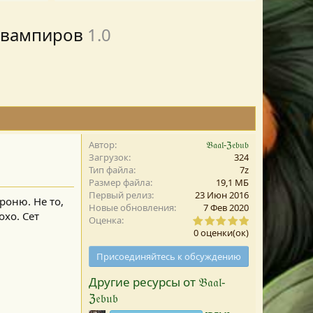
ы вампиров
1.0
Автор
𝔅𝔞𝔞𝔩-ℨ𝔢𝔟𝔲𝔟
Загрузок
324
Тип файла
7z
Размер файла
19,1 MБ
Первый релиз
23 Июн 2016
роню. Не то,
Новые обновления
7 Фев 2020
охо. Сет
0
Оценка
,
0 оценки(ок)
0
0
Присоединяйтесь к обсуждению
з
в
Другие ресурсы от 𝔅𝔞𝔞𝔩-
е
з
ℨ𝔢𝔟𝔲𝔟
д