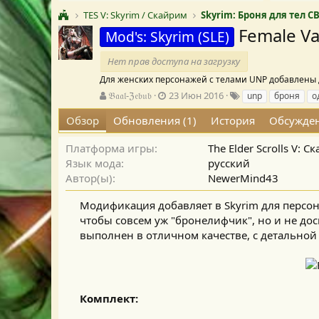
TES V: Skyrim / Скайрим
Skyrim: Броня для тел C
Female V
Mod's: Skyrim (SLE)
Нет прав доступа на загрузку
Для женских персонажей с телами UNP добавлены
А
Д
Т
𝔅𝔞𝔞𝔩-ℨ𝔢𝔟𝔲𝔟
23 Июн 2016
unp
броня
о
в
а
е
Обзор
Обновления (1)
История
Обсужде
т
т
г
о
а
и
р
с
Платформа игры
The Elder Scrolls V: 
о
Язык мода
русский
з
Автор(ы)
NewerMind43
д
а
Модификация добавляет в Skyrim для персон
н
чтобы совсем уж "бронелифчик", но и не дос
и
выполнен в отличном качестве, с детальной
я
Комплект: