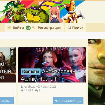
Войти
Регистрация
Поиск
nd
рытый
Анонсирован
Новости
Atomic Heart II
Kalabaxa
7 Июн 2025
10.489
3
лжить…
Продолжить…