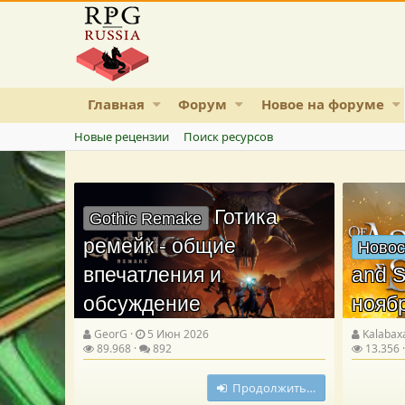
Главная
Форум
Новое на форуме
Новые рецензии
Поиск ресурсов
Готика
Gothic Remake
ремейк - общие
Новос
впечатления и
and S
обсуждение
нояб
GeorG
5 Июн 2026
Kalabax
89.968
892
13.356
Продолжить…