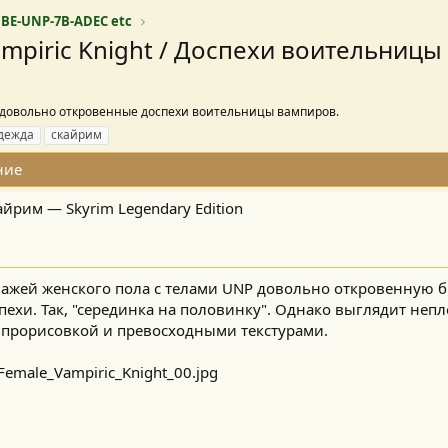
BBE-UNP-7B-ADEC etc
ampiric Knight / Доспехи воительниц
 довольно откровенные доспехи воительницы вампиров.
дежда
скайрим
ние
Скайрим — Skyrim Legendary Edition
ажей женского пола с телами UNP довольно откровенную б
пехи. Так, "серединка на половинку". Однако выглядит непл
 прорисовкой и превосходными текстурами.​