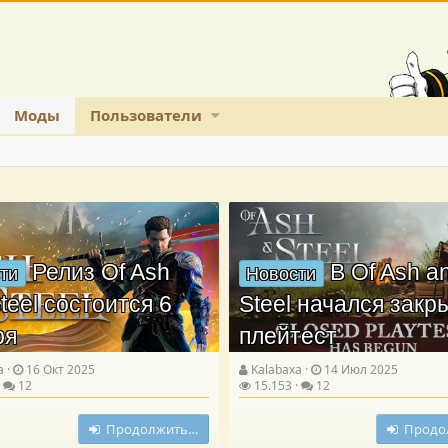
Моды
Пользователи
Релиз Of Ash
В Of Ash a
ти
Новости
teel состоится 6
Steel начался зак
ря
плейтест
a
16 Окт 2025
Kalabaxa
14 Июл 2025
12
15.153
12
Продолжить…
Продо