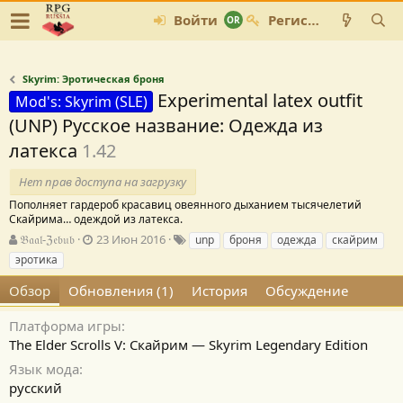
Войти
Регистрация
Skyrim: Эротическая броня
Experimental latex outfit
Mod's: Skyrim (SLE)
(UNP) Русское название: Одежда из
латекса
1.42
Нет прав доступа на загрузку
Пополняет гардероб красавиц овеянного дыханием тысячелетий
Скайрима… одеждой из латекса.
А
Д
Т
𝔅𝔞𝔞𝔩-ℨ𝔢𝔟𝔲𝔟
23 Июн 2016
unp
броня
одежда
скайрим
в
а
е
эротика
т
т
г
о
а
и
Обзор
Обновления (1)
История
Обсуждение
р
с
о
Платформа игры
з
The Elder Scrolls V: Скайрим — Skyrim Legendary Edition
д
Язык мода
а
н
русский
и