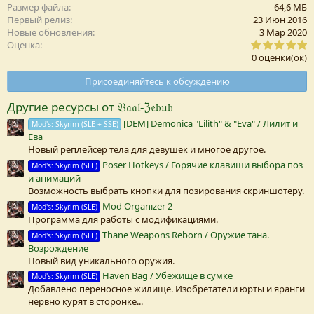
Размер файла
64,6 MБ
Первый релиз
23 Июн 2016
Новые обновления
3 Мар 2020
0
Оценка
,
0 оценки(ок)
0
0
Присоединяйтесь к обсуждению
з
в
Другие ресурсы от 𝔅𝔞𝔞𝔩-ℨ𝔢𝔟𝔲𝔟
е
з
[DEM] Demonica "Lilith" & "Eva" / Лилит и
Mod's: Skyrim (SLE + SSE)
д
Ева
а
(
Новый реплейсер тела для девушек и многое другое.
Poser Hotkeys / Горячие клавиши выбора поз
Mod's: Skyrim (SLE)
)
и анимаций
Возможность выбрать кнопки для позирования скриншотеру.
Mod Organizer 2
Mod's: Skyrim (SLE)
Программа для работы с модификациями.
Thane Weapons Reborn / Оружие тана.
Mod's: Skyrim (SLE)
Возрождение
Новый вид уникального оружия.
Haven Bag / Убежище в сумке
Mod's: Skyrim (SLE)
Добавлено переносное жилище. Изобретатели юрты и яранги
нервно курят в сторонке...