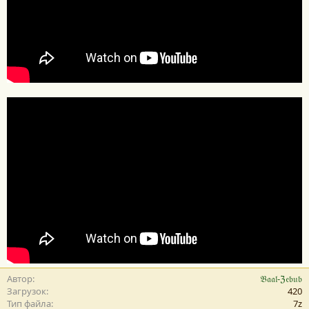
Автор
𝔅𝔞𝔞𝔩-ℨ𝔢𝔟𝔲𝔟
Загрузок
420
Тип файла
7z