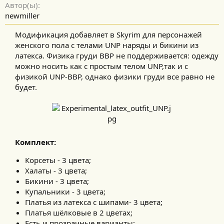
Автор(ы)
я
newmiller
Модификация добавляет в Skyrim для персонажей
женского пола с телами UNP наряды и бикини из
латекса. Физика груди BBP не поддерживается: одежду
можно носить как с простым телом UNP,так и с
физикой UNP-BBP, однако физики груди все равно не
будет.​
Комплект:
Корсеты - 3 цвета;
Халаты - 3 цвета;
Бикини - 3 цвета;
Купальники - 3 цвета;
Платья из латекса с шипами- 3 цвета;
Платья шёлковые в 2 цветах;
Есть и прозрачные варианты;