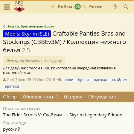
Войти
Регистрация
Skyrim: Эротическая броня
Craftable Panties Bras and
Mod's: Skyrim (SLE)
Stockings (CBBEv3M) / Коллекция нижнего
белья
2.5
Нет прав доступа на загрузку
Для девушек с телом СВВЕ приготовлена очередная коллекция
нижнего белья.
А
Д
Т
𝔅𝔞𝔞𝔩-ℨ𝔢𝔟𝔲𝔟
19 Июн 2016
cbbe
броня
одежда
скайрим
в
а
е
эротика
т
т
г
о
а
и
Обзор
Обновления (1)
История
Обсуждение
р
с
о
Платформа игры
з
The Elder Scrolls V: Скайрим — Skyrim Legendary Edition
д
Язык мода
а
н
русский
и