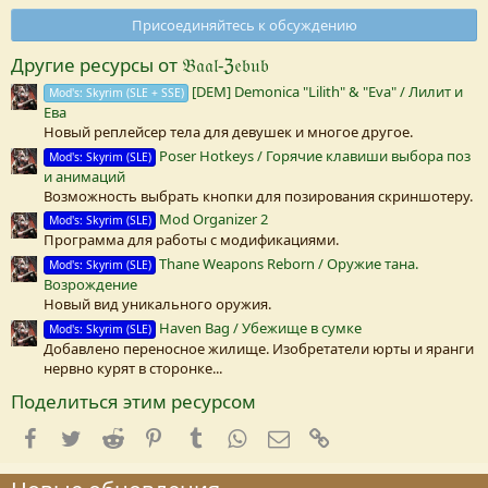
0
0
Присоединяйтесь к обсуждению
з
в
Другие ресурсы от 𝔅𝔞𝔞𝔩-ℨ𝔢𝔟𝔲𝔟
е
з
[DEM] Demonica "Lilith" & "Eva" / Лилит и
Mod's: Skyrim (SLE + SSE)
д
Ева
а
(
Новый реплейсер тела для девушек и многое другое.
Poser Hotkeys / Горячие клавиши выбора поз
Mod's: Skyrim (SLE)
)
и анимаций
Возможность выбрать кнопки для позирования скриншотеру.
Mod Organizer 2
Mod's: Skyrim (SLE)
Программа для работы с модификациями.
Thane Weapons Reborn / Оружие тана.
Mod's: Skyrim (SLE)
Возрождение
Новый вид уникального оружия.
Haven Bag / Убежище в сумке
Mod's: Skyrim (SLE)
Добавлено переносное жилище. Изобретатели юрты и яранги
нервно курят в сторонке...
Поделиться этим ресурсом
Facebook
Twitter
Reddit
Pinterest
Tumblr
WhatsApp
E-mail
Ссылка