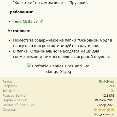
"Колготки" на самом деле — "Трусики".
Требования:
Тело СВВЕ v3
Установка:
Поместите содержимое из папки "Основной мод" в
папку data в игре и активируйте в лаунчере.
В папке "Опционально" находятся меши для
совместимости нижнего белья с игровой обувью.
Автор
𝔅𝔞𝔞𝔩-ℨ𝔢𝔟𝔲𝔟
Загрузок
711
Тип файла
7z
Размер файла
12,3 MБ
Первый релиз
19 Июн 2016
Новые обновления
2 Мар 2020
0
Оценка
,
0 оценки(ок)