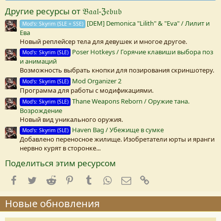
в
Другие ресурсы от 𝔅𝔞𝔞𝔩-ℨ𝔢𝔟𝔲𝔟
е
з
[DEM] Demonica "Lilith" & "Eva" / Лилит и
Mod's: Skyrim (SLE + SSE)
д
Ева
а
(
Новый реплейсер тела для девушек и многое другое.
Poser Hotkeys / Горячие клавиши выбора поз
Mod's: Skyrim (SLE)
)
и анимаций
Возможность выбрать кнопки для позирования скриншотеру.
Mod Organizer 2
Mod's: Skyrim (SLE)
Программа для работы с модификациями.
Thane Weapons Reborn / Оружие тана.
Mod's: Skyrim (SLE)
Возрождение
Новый вид уникального оружия.
Haven Bag / Убежище в сумке
Mod's: Skyrim (SLE)
Добавлено переносное жилище. Изобретатели юрты и яранги
нервно курят в сторонке...
Поделиться этим ресурсом
Facebook
Twitter
Reddit
Pinterest
Tumblr
WhatsApp
E-mail
Ссылка
Новые обновления