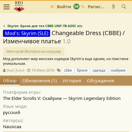
Войти
Регистрация
Skyrim: Броня для тел CBBE-UNP-7B-ADEC etc
Changeable Dress (СВВЕ) /
Mod's: Skyrim (SLE)
Изменчивое платье
1.0
Нет прав доступа на загрузку
Мод дополняет мир женских нарядов Skyrim'а еще одним, но поистине
уникальным.
А
Д
Т
𝔅𝔞𝔞𝔩-ℨ𝔢𝔟𝔲𝔟
19 Июн 2016
cbbe
броня
одежда
скайрим
в
а
е
Обзор
Обновления (1)
История
Обсуждение
т
т
г
о
а
и
р
с
Платформа игры
о
The Elder Scrolls V: Скайрим — Skyrim Legendary Edition
з
Язык мода
д
русский
а
н
Автор(ы)
и
Nausicaa
я