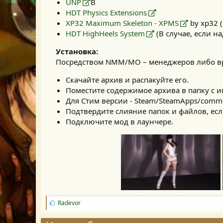
UNP
B
HDT Physics Extensions
XP32 Maximum Skeleton - XPMS
by xp32 (
HDT HighHeels System
(В случае, если н
Установка:
Посредством NMM/MO – менеджеров либо в
Скачайте архив и распакуйте его.
Поместите содержимое архива в папку с и
Для Стим версии - Steam/SteamApps/comm
Подтвердите слияние папок и файлов, есл
Подключите мод в лаунчере.
С
Radevor
и
м