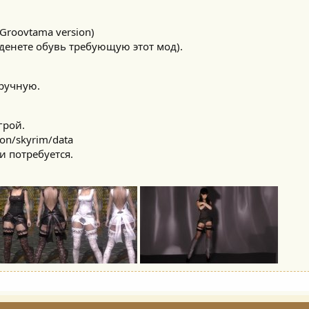
Groovtama version)
аденете обувь требующую этот мод).
ручную.
грой.
on/skyrim/data
и потребуется.