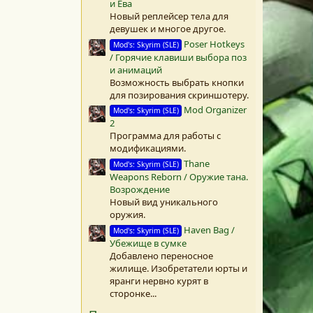
и Ева
)
Новый реплейсер тела для
девушек и многое другое.
Poser Hotkeys
Mod's: Skyrim (SLE)
/ Горячие клавиши выбора поз
и анимаций
Возможность выбрать кнопки
для позирования скриншотеру.
Mod Organizer
Mod's: Skyrim (SLE)
2
Программа для работы с
модификациями.
Thane
Mod's: Skyrim (SLE)
Weapons Reborn / Оружие тана.
Возрождение
Новый вид уникального
оружия.
Haven Bag /
Mod's: Skyrim (SLE)
Убежище в сумке
Добавлено переносное
жилище. Изобретатели юрты и
яранги нервно курят в
сторонке...