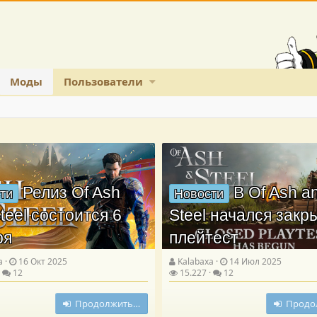
Моды
Пользователи
Релиз Of Ash
В Of Ash a
ти
Новости
teel состоится 6
Steel начался зак
ря
плейтест
a
16 Окт 2025
Kalabaxa
14 Июл 2025
12
15.227
12
Продолжить…
Продо