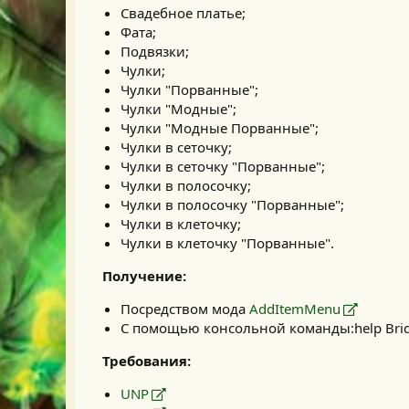
Свадебное платье;
Фата;
Подвязки;
Чулки;
Чулки "Порванные";
Чулки "Модные";
Чулки "Модные Порванные";
Чулки в сеточку;
Чулки в сеточку "Порванные";
Чулки в полосочку;
Чулки в полосочку "Порванные";
Чулки в клеточку;
Чулки в клеточку "Порванные".
Получение:
Посредством мода
AddItemMenu
С помощью консольной команды:help Brid
Требования:
UNP