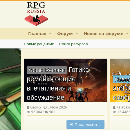
Главная
Форум
Новое на форуме
Новые рецензии
Поиск ресурсов
Готика
Gothic Remake
ремейк - общие
Новос
впечатления и
and S
обсуждение
нояб
GeorG
5 Июн 2026
Kalabax
92.304
901
13.448
Продолжить…