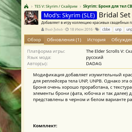
TES V: Skyrim / Скайрим
Skyrim: Броня для тел C
Bridal Se
Mod's: Skyrim (SLE)
Добавляет в игру коллекцию красивых свадебных п
А
Д
Т
𝔅𝔞𝔞𝔩-ℨ𝔢𝔟𝔲𝔟
18 Июн 2016
cbbe
unp
un
в
а
е
Обзор
Обновления (1)
История
Обсужде
т
т
г
о
а
и
р
с
Платформа игры
The Elder Scrolls V: 
о
Язык мода
русский
з
Автор(ы)
DADAG
д
а
Модификация добавляет изумительный красо
н
для реплейсера тела UNP, UNPB. Однако эта 
и
Броня очень хорошо проработана, с текстур
я
элементы брони (фата, юбочка и так далее) 
представлены в черном и белом варианте рас
Комплект: