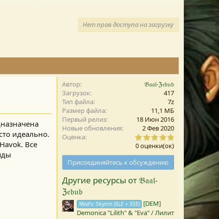
Нет прав доступа на загрузку
Автор
𝔅𝔞𝔞𝔩-ℨ𝔢𝔟𝔲𝔟
Загрузок
417
Тип файла
7z
Размер файла
11,1 MБ
Первый релиз
18 Июн 2016
дназначена
Новые обновления
2 Фев 2020
сто идеально.
0
Оценка
,
Havok. Все
0 оценки(ок)
0
яды
0
Присоединяйтесь к обсуждению
з
в
Другие ресурсы от 𝔅𝔞𝔞𝔩-
е
з
ℨ𝔢𝔟𝔲𝔟
д
а
[DEM]
Mod's: Skyrim (SLE + SSE)
(
Demonica "Lilith" & "Eva" / Лилит
ы