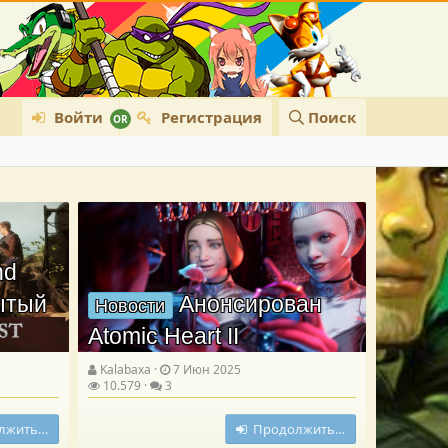
Войти
Регистрация
Поиск
nd
рытый
Анонсирован
Новости
Atomic Heart II
Kalabaxa
7 Июн 2025
10.579
3
лжить…
Продолжить…