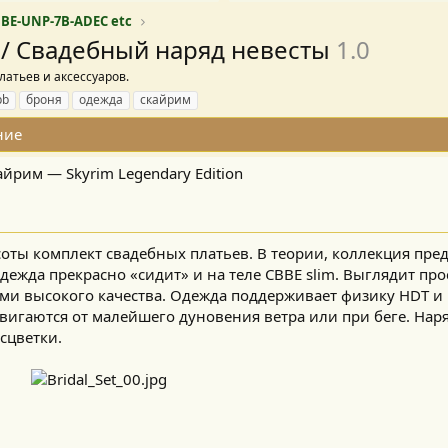
BBE-UNP-7B-ADEC etc
t / Свадебный наряд невесты
1.0
латьев и аксессуаров.
pb
броня
одежда
скайрим
ние
Скайрим — Skyrim Legendary Edition
ты комплект свадебных платьев. В теории, коллекция пре
одежда прекрасно «сидит» и на теле CBBE slim. Выглядит про
ами высокого качества. Одежда поддерживает физику HDT и 
двигаются от малейшего дуновения ветра или при беге. Нар
цветки.​