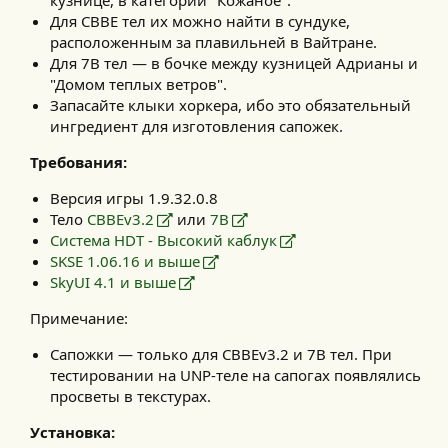
кузнице, в категории "Кожаное".
Для CBBE тел их можно найти в сундуке,
расположенным за плавильней в Вайтране.
Для 7B тел — в бочке между кузницей Адрианы и
"Домом теплых ветров".
Запасайте клыки хоркера, ибо это обязательный
ингредиент для изготовления сапожек.
Требования:
Версия игры 1.9.32.0.8
Тело
CBBEv3.2
или
7B
Система HDT - Высокий каблук
SKSE 1.06.16 и выше
SkyUI 4.1 и выше
Примечание:
Сапожки — только для CBBEv3.2 и 7B тел. При
тестировании на UNP-теле на сапогах появлялись
просветы в текстурах.
Установка: