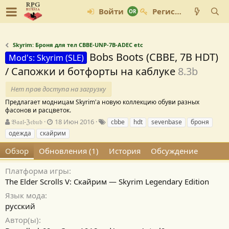
Войти
Регистрация
Skyrim: Броня для тел CBBE-UNP-7B-ADEC etc
Bobs Boots (CBBE, 7B HDT)
Mod's: Skyrim (SLE)
/ Сапожки и ботфорты на каблуке
8.3b
Нет прав доступа на загрузку
Предлагает модницам Skyrim'а новую коллекцию обуви разных
фасонов и расцветок.
А
Д
Т
𝔅𝔞𝔞𝔩-ℨ𝔢𝔟𝔲𝔟
18 Июн 2016
cbbe
hdt
sevenbase
броня
в
а
е
одежда
скайрим
т
т
г
о
а
и
Обзор
Обновления (1)
История
Обсуждение
р
с
о
Платформа игры
з
The Elder Scrolls V: Скайрим — Skyrim Legendary Edition
д
Язык мода
а
н
русский
и
Автор(ы)
я