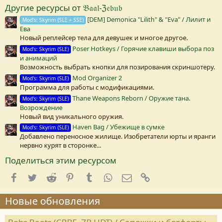
в
Другие ресурсы от 𝔅𝔞𝔞𝔩-ℨ𝔢𝔟𝔲𝔟
е
з
[DEM] Demonica "Lilith" & "Eva" / Лилит и
Mod's: Skyrim (SLE + SSE)
д
Ева
а
(
Новый реплейсер тела для девушек и многое другое.
Poser Hotkeys / Горячие клавиши выбора поз
Mod's: Skyrim (SLE)
)
и анимаций
Возможность выбрать кнопки для позирования скриншотеру.
Mod Organizer 2
Mod's: Skyrim (SLE)
Программа для работы с модификациями.
Thane Weapons Reborn / Оружие тана.
Mod's: Skyrim (SLE)
Возрождение
Новый вид уникального оружия.
Haven Bag / Убежище в сумке
Mod's: Skyrim (SLE)
Добавлено переносное жилище. Изобретатели юрты и яранги
нервно курят в сторонке...
Поделиться этим ресурсом
Facebook
Twitter
Reddit
Pinterest
Tumblr
WhatsApp
E-mail
Ссылка
Новые обновления