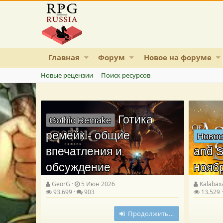
Главная
Форум
Новое на форуме
Новые рецензии
Поиск ресурсов
Готика
Gothic Remake
ремейк - общие
Новос
впечатления и
and S
обсуждение
нояб
GeorG
5 Июн 2026
Kalabax
93.699
903
13.529
Продолжить…