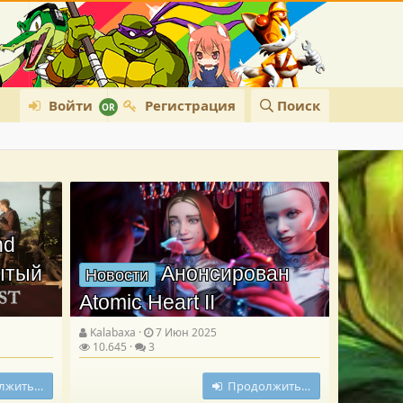
Войти
Регистрация
Поиск
nd
рытый
Анонсирован
Новости
Atomic Heart II
Kalabaxa
7 Июн 2025
10.645
3
лжить…
Продолжить…