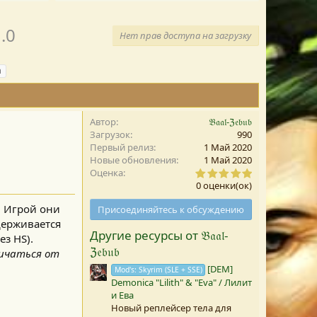
.0
Нет прав доступа на загрузку
а
Автор
𝔅𝔞𝔞𝔩-ℨ𝔢𝔟𝔲𝔟
Загрузок
990
Первый релиз
1 Май 2020
Новые обновления
1 Май 2020
0
Оценка
,
0 оценки(ок)
0
0
. Игрой они
Присоединяйтесь к обсуждению
з
держивается
в
Другие ресурсы от 𝔅𝔞𝔞𝔩-
е
 HS).​
з
ℨ𝔢𝔟𝔲𝔟
личаться от
д
а
[DEM]
Mod's: Skyrim (SLE + SSE)
(
Demonica "Lilith" & "Eva" / Лилит
ы
и Ева
)
Новый реплейсер тела для