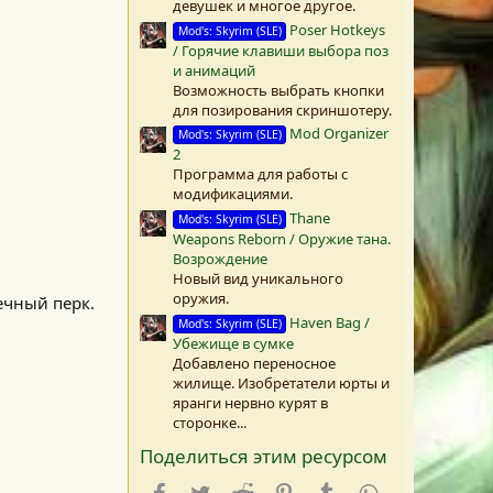
девушек и многое другое.
Poser Hotkeys
Mod's: Skyrim (SLE)
/ Горячие клавиши выбора поз
и анимаций
Возможность выбрать кнопки
для позирования скриншотеру.
Mod Organizer
Mod's: Skyrim (SLE)
2
Программа для работы с
модификациями.
Thane
Mod's: Skyrim (SLE)
Weapons Reborn / Оружие тана.
Возрождение
Новый вид уникального
оружия.
ечный перк.
Haven Bag /
Mod's: Skyrim (SLE)
Убежище в сумке
Добавлено переносное
жилище. Изобретатели юрты и
яранги нервно курят в
сторонке...
Поделиться этим ресурсом
Facebook
Twitter
Reddit
Pinterest
Tumblr
WhatsApp