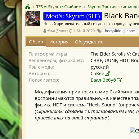
TES V: Skyrim / Скайрим
Skyrim: Эротические мод
Black Ban
Mod's: Skyrim (SLE)
Новый привлекательный сет доспехов для девуше
А
Д
Т
𝔅𝔞𝔞𝔩-ℨ𝔢𝔟𝔲𝔟
1 Май 2020
bodyslide
cbbe
в
а
е
Обзор
История
Обсуждение
т
т
г
о
а
и
р
с
Платформа игры
The Elder Scrolls V: 
о
Реплейсеры, физика etc
CBBE, UUNP, HDT, Bod
з
Язык мода
русский
д
Автор(ы)
C5Kev
а
Локализатор
Баал-Зебуб
н
и
Модификация привносит в мир Скайрима зам
я
воспринимаются правильно, - в качестве тяж
физика HDT и система "Heels Sound" (впроче
(
Скриншоты сделаны с использованием ENB, 
приведенных на этой странице.
)​