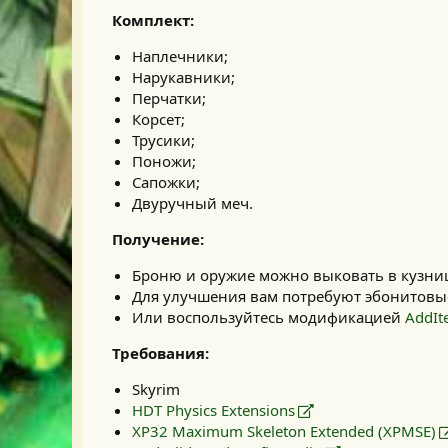
Комплект:
Наплечники;
Нарукавники;
Перчатки;
Корсет;
Трусики;
Поножи;
Сапожки;
Двуручный меч.
Получение:
Броню и оружие можно выковать в кузниц
Для улучшения вам потребуют эбонитовые
Или воспользуйтесь модификацией
AddI
Требования:
Skyrim
HDT Physics Extensions
XP32 Maximum Skeleton Extended (XPMSE)