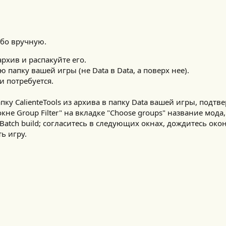
бо вручную.​
рхив и распакуйте его.
 папку вашей игры (не Data в Data, а поверх нее).
и потребуется.
ку CalienteTools из архива в папку Data вашей игры, подтв
окне Group Filter" на вкладке "Choose groups" название мода,
Batch build; согласитесь в следующих окнах, дождитесь око
ь игру.