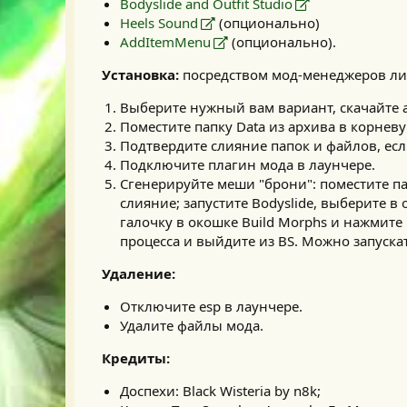
Bodyslide and Outfit Studio
Heels Sound
(опционально)
AddItemMenu
(опционально).
Установка:
посредством мод-менеджеров ли
Выберите нужный вам вариант, скачайте а
Поместите папку Data из архива в корневую
Подтвердите слияние папок и файлов, есл
Подключите плагин мода в лаунчере.
Сгенерируйте меши "брони": поместите пап
слияние; запустите Bodyslide, выберите в 
галочку в окошке Build Morphs и нажмите 
процесса и выйдите из BS. Можно запускат
Удаление:
Отключите esp в лаунчере.
Удалите файлы мода.
Кредиты:
Доспехи: Black Wisteria by n8k;