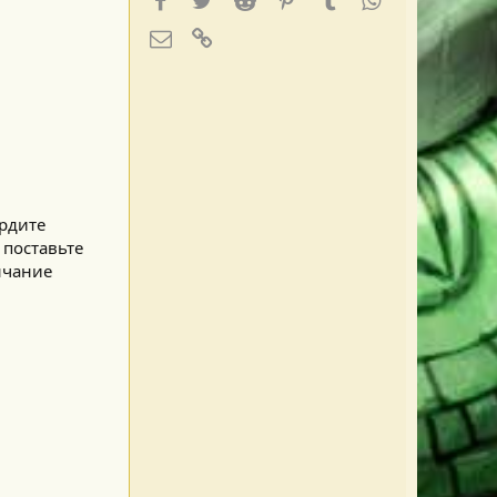
E-mail
Ссылка
ердите
 поставьте
нчание