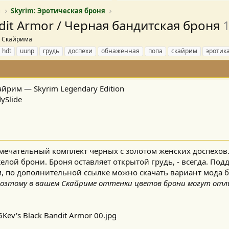
ы
Skyrim: Эротическая броня
dit Armor / Черная бандитская броня
1
к Скайрима
hdt
uunp
грудь
доспехи
обнаженная
попа
скайрим
эротик
Скайрим — Skyrim Legendary Edition
ySlide
ечательный комплект черных с золотом женских доспехов
елой брони. Броня оставляет открытой грудь, - всегда. Под
м, по дополнительной ссылке можно скачать вариант мода без
поэтому в вашем Скайриме оттенки цветов брони могут от