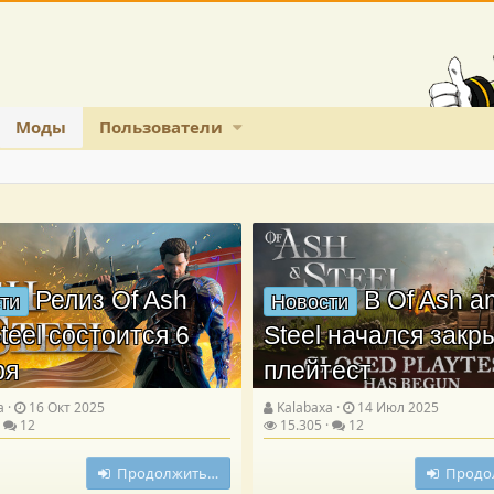
Моды
Пользователи
Релиз Of Ash
В Of Ash a
ти
Новости
teel состоится 6
Steel начался зак
ря
плейтест
a
16 Окт 2025
Kalabaxa
14 Июл 2025
12
15.305
12
Продолжить…
Продо