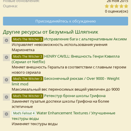
Новые обновления
26 Ноя 2015
0
Оценка
,
0 оценки(ок)
0
0
Присоединяйтесь к обсуждению
з
в
Другие ресурсы от Безумный Шляпник
е
з
Исправление бага с альтернативным Аксием
Иконка ресурса
Mod's The Witcher 3
д
Исправляет невозможность использования умения
а
(
Марионетка
HENRY CAVILL: Внешность Генри Кэвилла
Иконка ресурса
Mod's The Witcher 3
)
(Сериал от Netflix)
Меняет внешность Геральта в соответствии с главным героем
нового сериала
Бесконечный рюкзак / Over 9000 - Weight
Иконка ресурса
Mod's The Witcher 3
limit mod
Максимальный вес переносимых вещей увеличен до 9000
Ретекстур брони школы Грифона
Иконка ресурса
Mod's The Witcher 3
Заменяет пузатые доспехи школы Грифона на более
эстетичные
Water Enhancement Textures / Улучшенные
Иконка ресурса
Mod's Fallout 4
текстуры воды
Изменяет текстуры воды