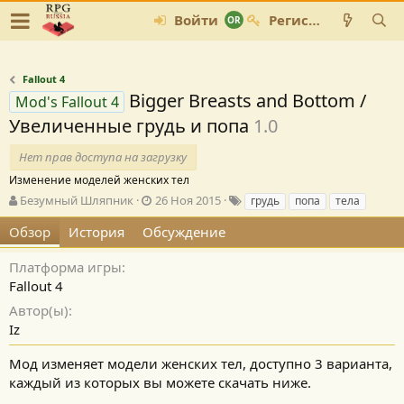
Войти
Регистрация
Fallout 4
Bigger Breasts and Bottom /
Mod's Fallout 4
Увеличенные грудь и попа
1.0
Нет прав доступа на загрузку
Изменение моделей женских тел
А
Д
Т
Безумный Шляпник
26 Ноя 2015
грудь
попа
тела
в
а
е
Обзор
История
Обсуждение
т
т
г
о
а
и
р
с
Платформа игры
о
Fallout 4
з
Автор(ы)
д
Iz
а
н
и
Мод изменяет модели женских тел, доступно 3 варианта,
я
каждый из которых вы можете скачать ниже.