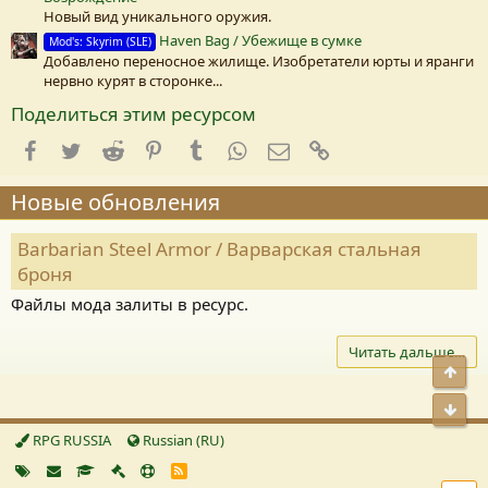
Новый вид уникального оружия.
Haven Bag / Убежище в сумке
Mod's: Skyrim (SLE)
Добавлено переносное жилище. Изобретатели юрты и яранги
нервно курят в сторонке...
Поделиться этим ресурсом
Facebook
Twitter
Reddit
Pinterest
Tumblr
WhatsApp
E-mail
Ссылка
Новые обновления
Barbarian Steel Armor / Варварская стальная
броня
Файлы мода залиты в ресурс.
Читать дальше…
Свер
Сниз
RPG RUSSIA
Russian (RU)
R
S