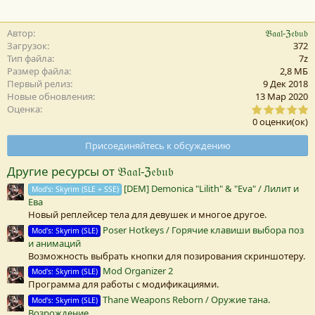
Автор
𝔅𝔞𝔞𝔩-ℨ𝔢𝔟𝔲𝔟
Загрузок
372
Тип файла
7z
Размер файла
2,8 MБ
Первый релиз
9 Дек 2018
Новые обновления
13 Мар 2020
0
Оценка
,
0 оценки(ок)
0
0
Присоединяйтесь к обсуждению
з
в
Другие ресурсы от 𝔅𝔞𝔞𝔩-ℨ𝔢𝔟𝔲𝔟
е
з
[DEM] Demonica "Lilith" & "Eva" / Лилит и
Mod's: Skyrim (SLE + SSE)
д
Ева
а
(
Новый реплейсер тела для девушек и многое другое.
Poser Hotkeys / Горячие клавиши выбора поз
Mod's: Skyrim (SLE)
)
и анимаций
Возможность выбрать кнопки для позирования скриншотеру.
Mod Organizer 2
Mod's: Skyrim (SLE)
Программа для работы с модификациями.
Thane Weapons Reborn / Оружие тана.
Mod's: Skyrim (SLE)
Возрождение