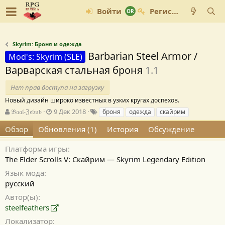
Войти
Регистрация
Skyrim: Броня и одежда
Barbarian Steel Armor /
Mod's: Skyrim (SLE)
Варварская стальная броня
1.1
Нет прав доступа на загрузку
Новый дизайн широко известных в узких кругах доспехов.
А
Д
Т
𝔅𝔞𝔞𝔩-ℨ𝔢𝔟𝔲𝔟
9 Дек 2018
броня
одежда
скайрим
в
а
е
Обзор
Обновления (1)
История
Обсуждение
т
т
г
о
а
и
р
с
Платформа игры
о
The Elder Scrolls V: Скайрим — Skyrim Legendary Edition
з
Язык мода
д
русский
а
н
Автор(ы)
и
steelfeathers
я
Локализатор