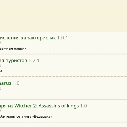
исления характеристик
1.0.1
d
 важные навыки.
ля пуристов
1.2.1
d
и.
narus
1.0
d
я из Witcher 2: Assassins of kings
1.0
d
любителям сеттинга «Ведьмака»