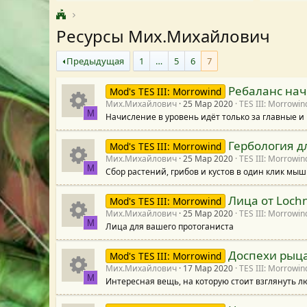
Ресурсы Мих.Михайлович
Предыдущая
1
…
5
6
7
Ребаланс нач
Mod's TES III: Morrowind
Мих.Михайлович
25 Мар 2020
TES III: Morrowin
М
Начисление в уровень идёт только за главные и
И
Гербология д
Mod's TES III: Morrowind
к
Мих.Михайлович
25 Мар 2020
TES III: Morrowin
М
Сбор растений, грибов и кустов в один клик мыш
И
о
Лица от Loch
Mod's TES III: Morrowind
к
н
Мих.Михайлович
25 Мар 2020
TES III: Morrowin
М
Лица для вашего протоганиста
И
о
к
Доспехи рыцар
Mod's TES III: Morrowind
к
н
а
Мих.Михайлович
17 Мар 2020
TES III: Morrowin
М
Интересная вещь, на которую стоит взглянуть 
И
о
к
р