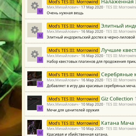
Налаженная 
Mod's TES III: Morrowind
к
н
а
Мих.Михайлович
17 Мар 2020
TES III: Morrowin
е
М
Очень нужная вещь
И
о
к
р
с
Элитный инд
Mod's TES III: Morrowind
к
н
а
Мих.Михайлович
16 Мар 2020
TES III: Morrowin
е
у
М
Элитный индорильский доспех в черно-лиловой 
И
о
к
р
с
р
Лучшие квес
Mod's TES III: Morrowind
к
н
а
Мих.Михайлович
16 Мар 2020
TES III: Morrowin
е
у
М
с
Набор квестовых плагинов для продожения при
И
о
к
р
с
р
Серебряные 
а
Mod's TES III: Morrowind
к
н
а
Мих.Михайлович
16 Мар 2020
TES III: Morrowin
е
у
М
с
Добавляет в игру два красивых серебряных меча
о
к
р
с
р
Giz Collection
а
Mod's TES III: Morrowind
н
а
Мих.Михайлович
10 Мар 2020
TES III: Morrowin
е
у
М
с
Мечи для ценителей оружия
к
р
с
р
Катана Мача
а
Mod's TES III: Morrowind
а
Мих.Михайлович
10 Мар 2020
TES III: Morrowin
е
у
М
Красивая и убийственная катана.