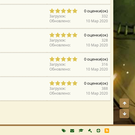
з
0
)
д
з
0
а
0 оценки(ок)
в
,
(
Загрузок
332
е
0
Обновлено
ы
10 Мар 2020
з
0
)
д
з
0
а
0 оценки(ок)
в
,
(
Загрузок
328
е
0
Обновлено
ы
10 Мар 2020
з
0
)
д
з
0
а
0 оценки(ок)
в
,
(
Загрузок
316
е
0
Обновлено
ы
10 Мар 2020
з
0
)
д
з
0
а
0 оценки(ок)
в
,
(
Загрузок
388
е
0
Обновлено
ы
10 Мар 2020
з
0
)
д
Свер
з
а
в
(
Сниз
е
ы
з
)
д
а
R
S