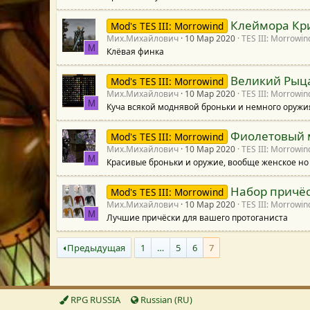
с
р
с
р
Клеймора Кр
а
Mod's TES III: Morrowind
Мих.Михайлович
10 Мар 2020
TES III: Morrowin
е
у
М
с
Клёвая финка
с
р
Великий Рыц
а
Mod's TES III: Morrowind
Мих.Михайлович
10 Мар 2020
TES III: Morrowin
у
М
с
Куча всякой моднявой броньки и немного оружи
р
Фиолетовый 
а
Mod's TES III: Morrowind
Мих.Михайлович
10 Мар 2020
TES III: Morrowin
М
с
Красивые броньки и оружие, вообще женское но 
Набор причёс
а
Mod's TES III: Morrowind
Мих.Михайлович
10 Мар 2020
TES III: Morrowin
М
Лучшие причёски для вашего протоганиста
Предыдущая
1
…
5
6
7
RPG RUSSIA
Russian (RU)