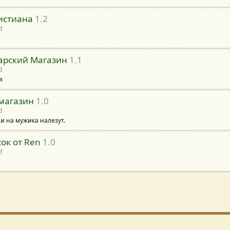
истиана
1.2
d
арский Магазин
1.1
d
я
магазин
1.0
d
и на мужика налезут.
ок от Ren
1.0
d