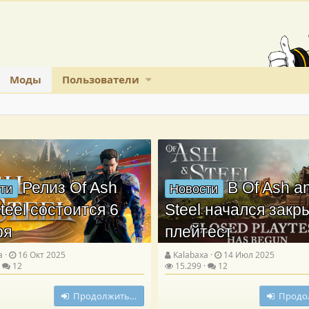
Моды
Пользователи
Релиз Of Ash
В Of Ash a
ти
Новости
teel состоится 6
Steel начался зак
ря
плейтест
a
16 Окт 2025
Kalabaxa
14 Июл 2025
12
15.299
12
Продолжить…
Продо