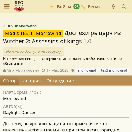
Войти
Регистрация
TES III: Morrowind
Доспехи рыцаря из
Mod's TES III: Morrowind
Witcher 2: Assassins of kings
1.0
Нет прав доступа на загрузку
Интересная вещь, на которую стоит взглянуть любителям сеттинга
«Ведьмака»
А
Д
Т
Мих.Михайлович
17 Мар 2020
morrowind
tes3 morrowind
в
а
е
Обзор
История
Обсуждение
т
т
г
о
а
и
р
с
Платформа игры
о
Morrowind
з
Автор(ы)
д
Daylight Dancer
а
н
и
Доспехи, по уровню защиты которые почти что
я
индентичны эбонитовым, и при этом весят гораздно