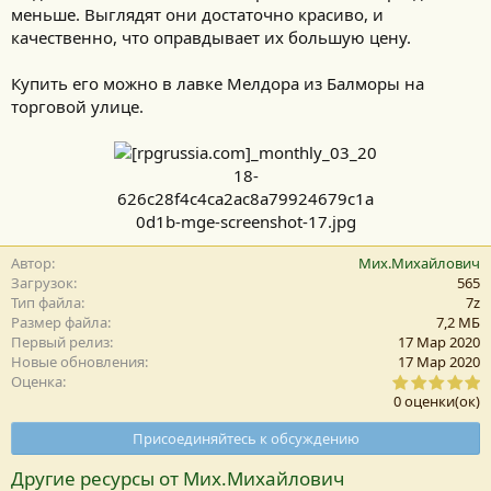
меньше. Выглядят они достаточно красиво, и
качественно, что оправдывает их большую цену.
Купить его можно в лавке Мелдора из Балморы на
торговой улице.
Автор
Мих.Михайлович
Загрузок
565
Тип файла
7z
Размер файла
7,2 MБ
Первый релиз
17 Мар 2020
Новые обновления
17 Мар 2020
0
Оценка
,
0 оценки(ок)
0
0
Присоединяйтесь к обсуждению
з
в
Другие ресурсы от Мих.Михайлович
е