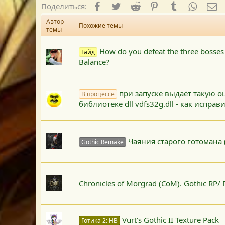
Facebook
Twitter
Reddit
Pinterest
Tumblr
WhatsA
E-
Поделиться:
Автор
Похожие темы
темы
How do you defeat the three bosses
Гайд
Balance?
при запуске выдаёт такую о
В процессе
библиотеке dll vdfs32g.dll - как исправ
Чаяния старого готомана 
Gothic Remake
Chronicles of Morgrad (CoM). Gothic RP/ 
Vurt's Gothic II Texture Pack
Готика 2: НВ