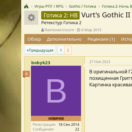
Игры РПГ / RPG
Gothic / Готика
Готика 2: Ночь 
Vurt's Gothic I
Иконка ресурса
Готика 2: НВ
Ретекстур Готика 2
А
Д
RainbowUnicorn
6 Мар 2015
в
а
Обзор
Дополнительно
Рецензии (1)
Исто
т
т
о
а
Предыдущая
1
2
р
с
т
о
е
з
27 Ноя 2023
bobyk23
м
д
В оригинальной Г2
ы
а
Участник форума
B
н
похищенная Гритта
и
Картинка красивая
я
НОВИЧОК
Регистрация
18 Сен 2014
Сообщения
22