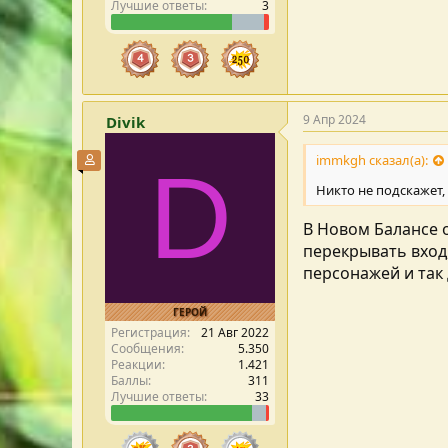
Лучшие ответы
3
9 Апр 2024
Divik
immkgh сказал(а):
Участник форума
D
Никто не подскажет,
В Новом Балансе о
перекрывать вход
персонажей и так 
ГЕРОЙ
Регистрация
21 Авг 2022
Сообщения
5.350
Реакции
1.421
Баллы
311
Лучшие ответы
33