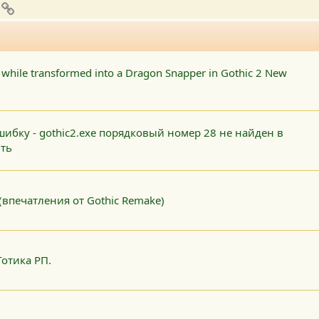
pp
mail
Ссылка
 while transformed into a Dragon Snapper in Gothic 2 New
шибку - gothic2.exe порядковый номер 28 не найден в
ить
(впечатления от Gothic Remake)
Готика РП.