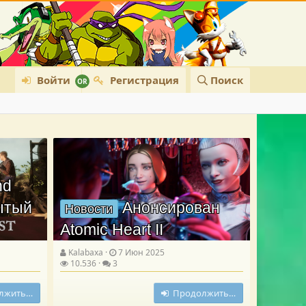
Войти
Регистрация
Поиск
nd
рытый
Анонсирован
Новости
Atomic Heart II
Kalabaxa
7 Июн 2025
10.536
3
лжить…
Продолжить…