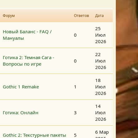
Форум
Ответов
Дата
25
Новый Баланс - FAQ /
0
Июл
Мануалы
2026
22
Готика 2: Темная Сага -
0
Июл
Вопросы по игре
2026
18
Gothic 1 Remake
1
Июл
2026
14
Готика: Онлайн
3
Июл
2026
6 Мар
Gothic 2: Текстурные пакеты
5