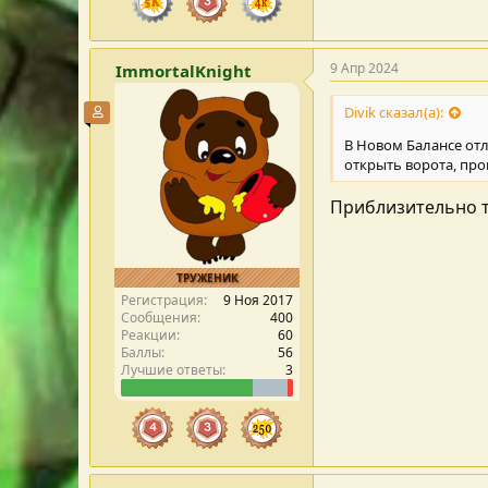
9 Апр 2024
ImmortalKnight
Divik сказал(а):
Участник форума
В Новом Балансе отл
открыть ворота, про
Приблизительно т
ТРУЖЕНИК
Регистрация
9 Ноя 2017
Сообщения
400
Реакции
60
Баллы
56
Лучшие ответы
3