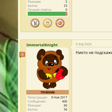
Реакции
5
Баллы
23
Лучшие ответы
0
9 Апр 2024
ImmortalKnight
Никто не подскаже
Участник форума
ТРУЖЕНИК
Регистрация
9 Ноя 2017
Сообщения
400
Реакции
60
Баллы
56