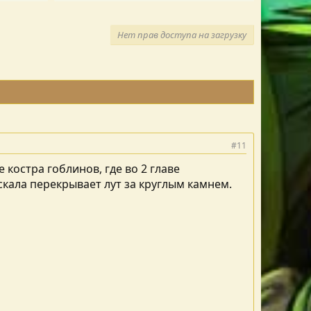
Нет прав доступа на загрузку
#11
 костра гоблинов, где во 2 главе
скала перекрывает лут за круглым камнем.