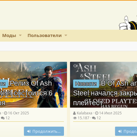
Моды
Пользователи
Релиз Of Ash
В Of Ash a
ти
Новости
teel состоится 6
Steel начался зак
ря
плейтест
a
16 Окт 2025
Kalabaxa
14 Июл 2025
12
15.187
12
Продолжить…
Продо