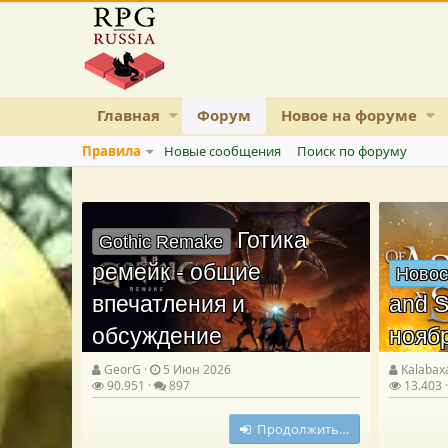
Главная
Форум
Новое на форуме
Правила
Новые сообщения
Поиск по форуму
Готика
Gothic Remake
ремейк - общие
Новос
впечатления и
and S
обсуждение
нояб
GeorG
5 Июн 2026
Kalabax
90.951
897
13.403
Продолжить…