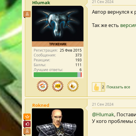
21 Сен 2024
Hlumak
Автор вернулся к
Участник форума
Так же есть
верси
ТРУЖЕНИК
Регистрация
25 Фев 2015
Сообщения
373
Реакции
193
Баллы
111
Лучшие ответы
6
2
Показать все
21 Сен 2024
Rokned
@Hlumak
, Постави
Пользователь VIP
У кого проблемы с
Почётный пользователь
Участник форума