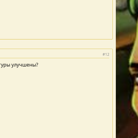
#12
стуры улучшены?