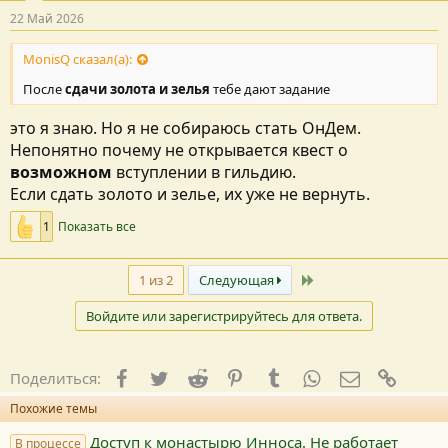
22 Май 2026
MonisQ сказал(а):
После
сдачи золота и зелья
тебе дают задание
это я знаю. Но я не собираюсь стать ОнДем.
Непонятно почему не открывается квест о
возможном
вступлении в гильдию.
Если сдать золото и зелье, их уже не вернуть.
1
Показать все
Последний
1 из 2
Следующая
Войдите или зарегистрируйтесь для ответа.
Facebook
Twitter
Reddit
Pinterest
Tumblr
WhatsApp
E-mail
Ссылк
Поделиться:
Похожие темы
Доступ к монастырю Инноса. Не работает
В процессе