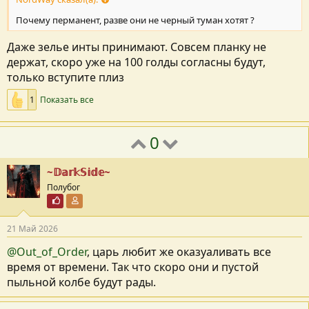
Почему перманент, разве они не черный туман хотят ?
Даже зелье инты принимают. Совсем планку не
держат, скоро уже на 100 голды согласны будут,
только вступите плиз
1
Показать все
0
~𝔻𝕒𝕣𝕜𝕊𝕚𝕕𝕖~
Полубог
Почётный пользователь
Участник форума
21 Май 2026
@Out_of_Order
, царь любит же оказуаливать все
время от времени. Так что скоро они и пустой
пыльной колбе будут рады.