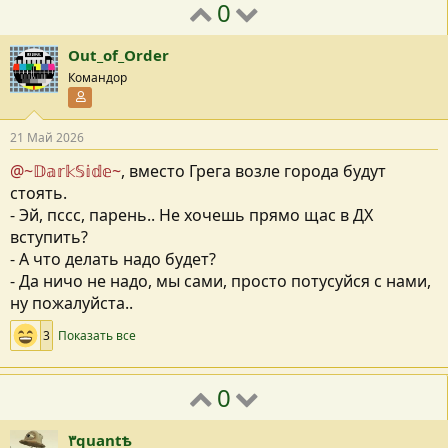
0
Out_of_Order
Командор
Участник форума
21 Май 2026
@~𝔻𝕒𝕣𝕜𝕊𝕚𝕕𝕖~
, вместо Грега возле города будут
стоять.
- Эй, пссс, парень.. Не хочешь прямо щас в ДХ
вступить?
- А что делать надо будет?
- Да ничо не надо, мы сами, просто потусуйся с нами,
ну пожалуйста..
3
Показать все
0
٣quantѣ