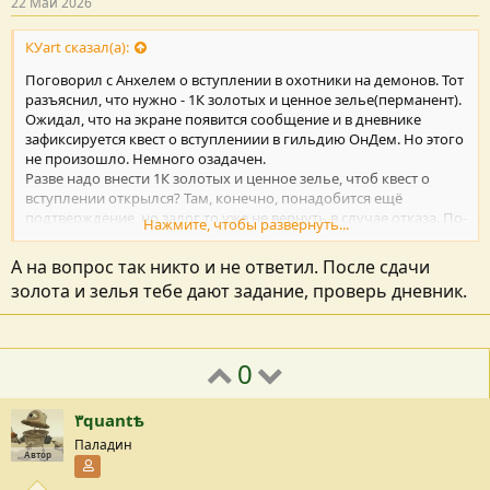
22 Май 2026
КУart сказал(а):
Поговорил с Анхелем о вступлении в охотники на демонов. Тот
разъяснил, что нужно - 1К золотых и ценное зелье(перманент).
Ожидал, что на экране появится сообщение и в дневнике
зафиксируется квест о вступлениии в гильдию ОнДем. Но этого
не произошло. Немного озадачен.
Разве надо внести 1К золотых и ценное зелье, чтоб квест о
вступлении открылся? Там, конечно, понадобится ещё
подтверждение, но залог то уже не вернуть в случае отказа. По-
Нажмите, чтобы развернуть...
моему "выдача" квеста запоздала.
А на вопрос так никто и не ответил. После сдачи
золота и зелья тебе дают задание, проверь дневник.
0
٣quantѣ
Паладин
Автор
Участник форума