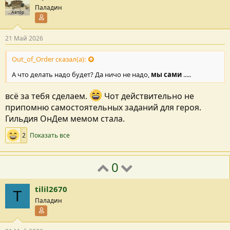
Паладин
Автор
Участник форума
21 Май 2026
Out_of_Order сказал(а):
А что делать надо будет? Да ничо не надо,
мы сами
.....
всё за тебя сделаем.
Чот действительно не
припомню самостоятельных заданий для героя.
Гильдия ОнДем мемом стала.
2
Показать все
0
tilil2670
T
Паладин
Участник форума