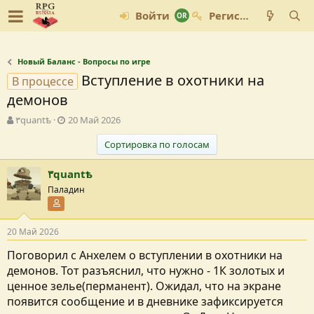
Войти
Регистрация
Новый Баланс - Вопросы по игре
Вступление в охотники на
В процессе
демонов
А
Д
٣quantѣ
20 Май 2026
в
а
т
т
Сортировка по голосам
о
а
р
с
٣quantѣ
т
о
Паладин
е
з
Участник форума
м
д
ы
а
20 Май 2026
н
и
Поговорил с Анхелем о вступлении в охотники на
я
демонов. Тот разъяснил, что нужно - 1К золотых и
ценное зелье(перманент). Ожидал, что на экране
появится сообщение и в дневнике зафиксируется