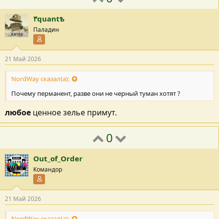
٣quantѣ
Паладин
Автор
Участник форума
21 Май 2026
NordWay сказал(а):
Почему перманент, разве они не черный туман хотят ?
любое
ценное зелье примут.
0
Out_of_Order
Командор
Участник форума
21 Май 2026
NordWay сказал(а):