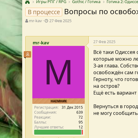
Игры РПГ / RPG
Gothic / Готика
Готика 2: Одисс
Вопросы по освобо
В процессе
А
Д
mr-kav
27 Фев 2025
в
а
т
т
о
а
27 Фев 2025
mr-kav
р
с
т
о
Всё таки Одиссея 
е
з
Участник форума
M
которые можно ле
м
д
ы
а
3-ая глава. Собс
н
освобождён сам го
и
Герноту, что гото
я
на остров?
Ещё есть вариант 
НАЕМНИК
Вернуться в город
Регистрация
31 Дек 2015
Сообщения
639
не могу сообщить
Реакции
72
Баллы
95
Лучшие ответы
12