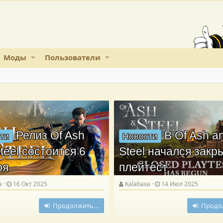
Моды
Пользователи
Релиз Of Ash
В Of Ash a
ти
Новости
teel состоится 6
Steel начался зак
ря
плейтест
a
16 Окт 2025
Kalabaxa
14 Июл 2025
Продолжить…
Продо