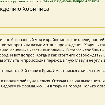
ея – по поручению короля
Готика 2: Одиссея - Вопросы по игре
ждению Хориниса
очень багованный мод и крайне много не очевидностей в
гко запороть на каждом этапе прохождения. Ходишь ка
твенно, основные квесты выполнены. Осталось сообщить 
род. И вот вопрос. Когда и как стоит его освобождать? 
вы отплыть и происходит переход в 4-ую главу и не упл
- попасть в 3-й главе в Ярик. Имеет смысл сначала там 
 в повязке раба уже нельзя. Отсюда нельзя выполнить 
 Седрику информацию. Он в тюрьме города. Только осво