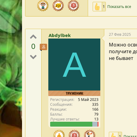
1
Показать все
27 Фев 2025
Abdylbek
0
Можно осво
Участник форума
A
получите д
не бывает
ТРУЖЕНИК
Регистрация
5 Май 2023
Сообщения
335
Реакции
166
Баллы
79
Лучшие ответы
13
1
Показа