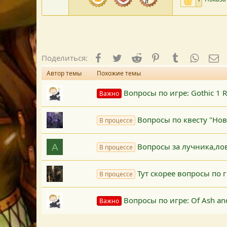
Facebook
Twitter
Reddit
Pinterest
Tumblr
WhatsA
E-
Поделиться:
Автор темы
Похожие темы
Вопросы по игре: Gothic 1 
Важно
Вопросы по квесту "Нов
В процессе
Вопросы за лучника,ло
A
В процессе
Тут скорее вопросы по 
В процессе
Вопросы по игре: Of Ash and
Важно