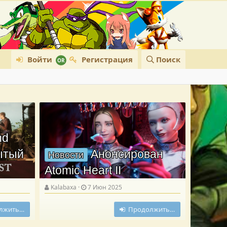
Войти
Регистрация
Поиск
nd
рытый
Анонсирован
Новости
Atomic Heart II
Kalabaxa
7 Июн 2025
лжить…
Продолжить…