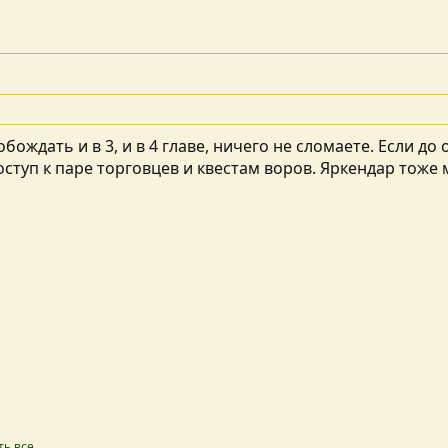
бождать и в 3, и в 4 главе, ничего не сломаете. Если д
оступ к паре торговцев и квестам воров. Яркендар тож
ть все