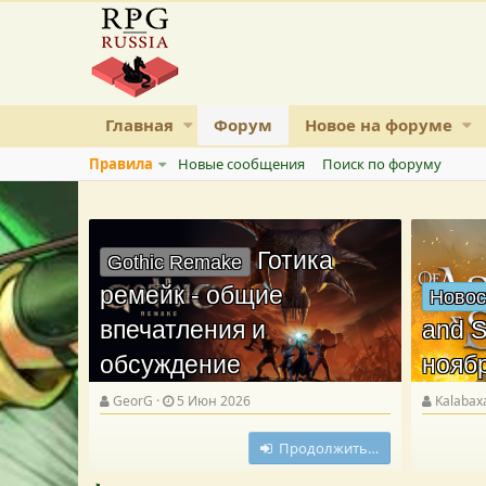
Главная
Форум
Новое на форуме
Правила
Новые сообщения
Поиск по форуму
Готика
Gothic Remake
ремейк - общие
Новос
впечатления и
and S
обсуждение
нояб
GeorG
5 Июн 2026
Kalabax
Продолжить…