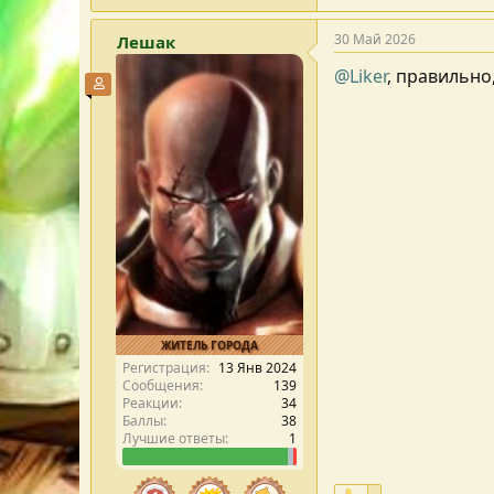
30 Май 2026
Лешак
@Liker
, правильно
Участник форума
ЖИТЕЛЬ ГОРОДА
Регистрация
13 Янв 2024
Сообщения
139
Реакции
34
Баллы
38
Лучшие ответы
1