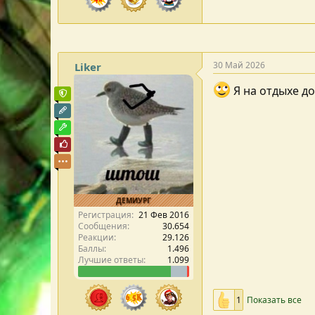
30 Май 2026
Liker
Я на отдыхе до
Команда форума
Редактор раздела
Модостроитель
Почётный пользователь
ДЕМИУРГ
Регистрация
21 Фев 2016
Сообщения
30.654
Реакции
29.126
Баллы
1.496
Лучшие ответы
1.099
1
Показать все