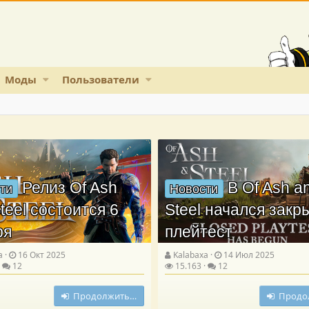
Моды
Пользователи
Релиз Of Ash
В Of Ash a
ти
Новости
teel состоится 6
Steel начался зак
ря
плейтест
a
16 Окт 2025
Kalabaxa
14 Июл 2025
12
15.163
12
Продолжить…
Продо