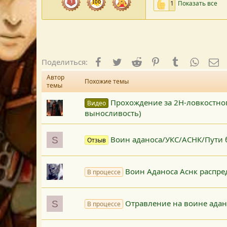
1
Показать все
Facebook
Twitter
Reddit
Pinterest
Tumblr
WhatsA
E-
Поделиться:
Автор
Похожие темы
темы
Прохождение за 2Н-ловкостног
Видео
выносливость)
Воин аданоса/УКС/АСНК/Пути 
S
Отзыв
Воин Аданоса Аснк распре
В процессе
Отравление на воине адано
S
В процессе