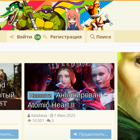
Войти
Регистрация
Поиск
nd
рытый
Анонсирован
Новости
Atomic Heart II
Kalabaxa
7 Июн 2025
10.501
3
лжить…
Продолжить…