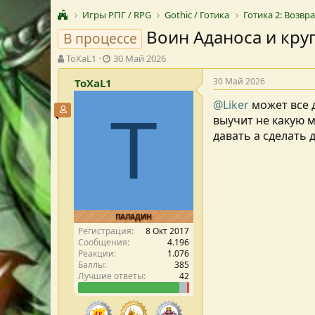
Игры РПГ / RPG
Gothic / Готика
Готика 2: Возв
Воин Аданоса и кру
В процессе
А
Д
ToXaL1
30 Май 2026
в
а
30 Май 2026
ToXaL1
т
т
о
а
@Liker
может все д
р
с
Участник форума
T
выучит не какую 
т
о
е
з
давать а сделать 
м
д
ы
а
н
и
я
ПАЛАДИН
Регистрация
8 Окт 2017
Сообщения
4.196
Реакции
1.076
Баллы
385
Лучшие ответы
42