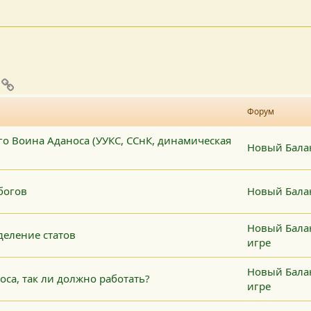
pp
mail
Ссылка
Форум
о Воина Аданоса (УУКС, ССнК, динамическая
Новый Балан
богов
Новый Бала
Новый Балан
деление статов
игре
Новый Балан
са, так ли должно работать?
игре