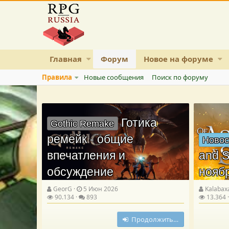
Главная
Форум
Новое на форуме
Правила
Новые сообщения
Поиск по форуму
Готика
Gothic Remake
ремейк - общие
Новос
впечатления и
and S
обсуждение
нояб
GeorG
5 Июн 2026
Kalabax
90.134
893
13.364
Продолжить…