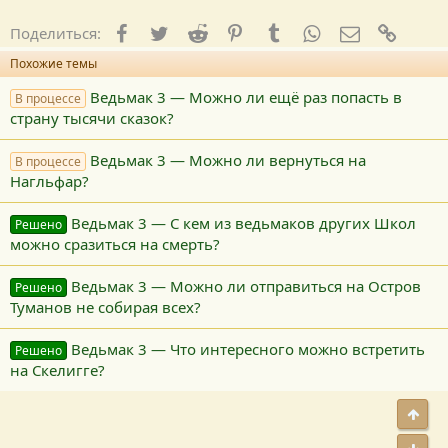
Facebook
Twitter
Reddit
Pinterest
Tumblr
WhatsApp
E-mail
Ссылк
Поделиться:
Похожие темы
Ведьмак 3 — Можно ли ещё раз попасть в
В процессе
страну тысячи сказок?
Ведьмак 3 — Можно ли вернуться на
В процессе
Нагльфар?
Ведьмак 3 — С кем из ведьмаков других Школ
Решено
можно сразиться на смерть?
Ведьмак 3 — Можно ли отправиться на Остров
Решено
Туманов не собирая всех?
Ведьмак 3 — Что интересного можно встретить
Решено
на Скелигге?
Свер