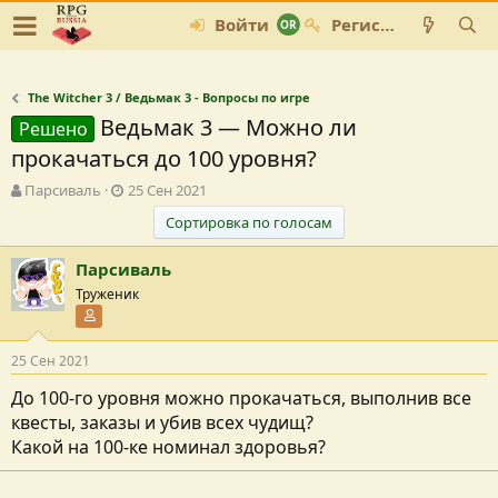
Войти
Регистрация
The Witcher 3 / Ведьмак 3 - Вопросы по игре
Ведьмак 3 — Можно ли
Решено
прокачаться до 100 уровня?
А
Д
Парсиваль
25 Сен 2021
в
а
Сортировка по голосам
т
т
о
а
Парсиваль
р
с
т
о
Труженик
е
з
Участник форума
м
д
ы
а
25 Сен 2021
н
и
До 100-го уровня можно прокачаться, выполнив все
я
квесты, заказы и убив всех чудищ?
Какой на 100-ке номинал здоровья?