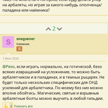
на арбалеты, но играя за какого-нибудь ополченца/
паладина или наёмника?
2
snegsever
S
Наемник
Участник форума
7 Июн 2026
@Рёхо
, если играть нормально, на готической, безо
всяких извращений на усложнение, то можно быть
арбалетчиком и в паладинах, и в темных рыцарях. Не
будет только нескольких специфических для ОНД
усилений для арбалетчика. По-моему без них можно
вполне обойтись. Магические, святые и взрывные
арбалетные болты можно выучить в любой гильдии.
2
Показать все