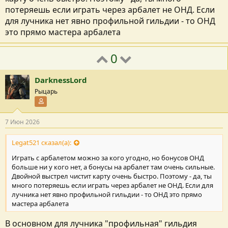
потеряешь если играть через арбалет не ОНД. Если
для лучника нет явно профильной гильдии - то ОНД
это прямо мастера арбалета
0
DarknessLord
Рыцарь
Участник форума
7 Июн 2026
Legat521 сказал(а):
Играть с арбалетом можно за кого угодно, но бонусов ОНД
больше ни у кого нет, а бонусы на арбалет там очень сильные.
Двойной выстрел чистит карту очень быстро. Поэтому - да, ты
много потеряешь если играть через арбалет не ОНД. Если для
лучника нет явно профильной гильдии - то ОНД это прямо
мастера арбалета
В основном для лучника "профильная" гильдия