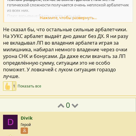
готической сложности получается очень неплохой арбалетчик
из всех них.
Плюс взрывные болты у всех сильные.
Нажмите, чтобы развернуть...
У охотника на демонов просто добавочные перки есть, но
Не сказал бы, что остальные сильные арбалетчики.
очень сильные - это да...но остальные указанные гильдии не
На УУКС арбалет выдаёт дно дамаг без ДХ. Я ни разу
слабые арбалетчики, как можно подумать прочитав часть
не вкладывал ЛП во владения арбалета играя за
ответов. Нет, сильные арбалетчики. Просто ОнД -
суперсильные арбалетчики, остальные просто сильные
милишника, набирал немного владение через очки
арбалетчики.
урона СНК и бонусами. Да даже если вкачать за ЛП
определённую сумму, ситуации это не особо
поможет. У ловкачей с луком ситуация гораздо
лучше.
1
Показать все
0
Divik
D
Герой
Участник форума