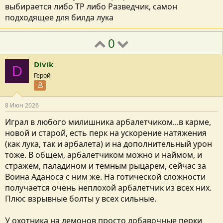
выбирается либо ТР либо Разведчик, самон
подходящее для билда лука
0
Divik
D
Герой
Участник форума
8 Июн 2026
Играл в любого милишника арбалетчиком...в карме,
новой и старой, есть перк на ускорение натяжения
(как лука, так и арбалета) и на дополнительный урон
тоже. В общем, арбалетчиком можно и наймом, и
стражем, паладином и темным рыцарем, сейчас за
Воина Аданоса с ним же. На готической сложности
получается очень неплохой арбалетчик из всех них.
Плюс взрывные болты у всех сильные.
У охотника на демонов просто добавочные перки