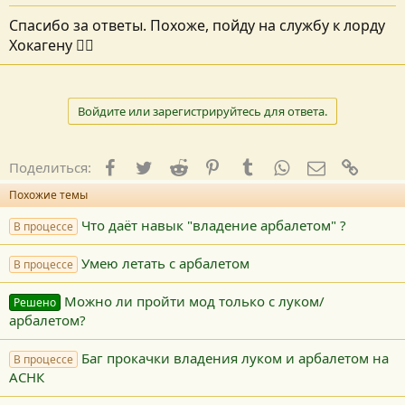
Спасибо за ответы. Похоже, пойду на службу к лорду
Хокагену 👍🏿
Войдите или зарегистрируйтесь для ответа.
Facebook
Twitter
Reddit
Pinterest
Tumblr
WhatsApp
E-mail
Ссылк
Поделиться:
Похожие темы
Что даёт навык "владение арбалетом" ?
В процессе
Умею летать с арбалетом
В процессе
Можно ли пройти мод только с луком/
Решено
арбалетом?
Баг прокачки владения луком и арбалетом на
В процессе
АСНК