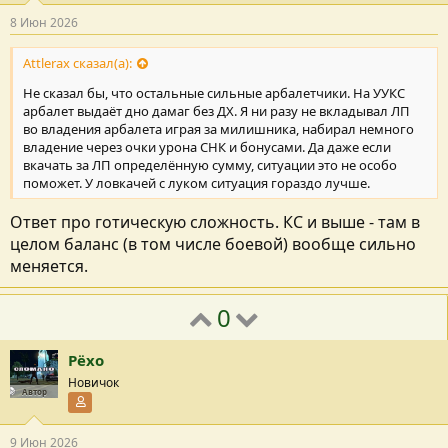
8 Июн 2026
Attlerax сказал(а):
Не сказал бы, что остальные сильные арбалетчики. На УУКС
арбалет выдаёт дно дамаг без ДХ. Я ни разу не вкладывал ЛП
во владения арбалета играя за милишника, набирал немного
владение через очки урона СНК и бонусами. Да даже если
вкачать за ЛП определённую сумму, ситуации это не особо
поможет. У ловкачей с луком ситуация гораздо лучше.
Ответ про готическую сложность. КС и выше - там в
целом баланс (в том числе боевой) вообще сильно
меняется.
0
Рёхо
Новичок
Автор
Участник форума
9 Июн 2026