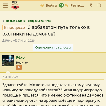
Войти
Регистрация
Новый Баланс - Вопросы по игре
С арбалетом путь только в
В процессе
охотники на демонов?
А
Д
Рёхо
7 Июн 2026
в
а
Сортировка по голосам
т
т
о
а
Рёхо
р
с
т
о
Новичок
е
з
Участник форума
м
д
ы
а
7 Июн 2026
н
и
Здравствуйте. Можете ли подсказать этому глупому
я
новичку по поводу арбалетов? Читал внутриигровую
помощь и пишется, что именно охотники на демонов
специализируются на арбалетах(ещё и подчеркнуто
там). Но много ли я потеряю, если буду делать упор