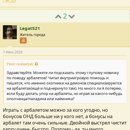
2
Legat521
Житель города
Участник форума
7 Июн 2026
Рёхо сказал(а):
Здравствуйте. Можете ли подсказать этому глупому новичку
по поводу арбалетов? Читал внутриигровую помощь и
пишется, что именно охотники на демонов специализируются
на арбалетах(ещё и подчеркнуто там). Но много ли я потеряю,
если буду делать упор на арбалеты, но играя за какого-нибудь
ополченца/паладина или наёмника?
Играть с арбалетом можно за кого угодно, но
бонусов ОНД больше ни у кого нет, а бонусы на
арбалет там очень сильные. Двойной выстрел чистит
карту очень быстро. Поэтому - да, ты много