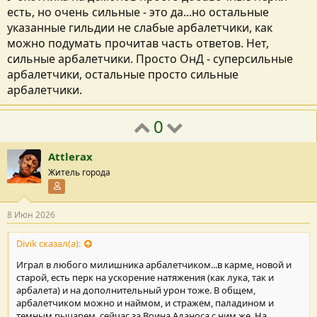
есть, но очень сильные - это да...но остальные
указанные гильдии не слабые арбалетчики, как
можно подумать прочитав часть ответов. Нет,
сильные арбалетчики. Просто ОнД - суперсильные
арбалетчики, остальные просто сильные
арбалетчики.
0
Attlerax
Житель города
Участник форума
8 Июн 2026
Divik сказал(а):
Играл в любого милишника арбалетчиком...в карме, новой и
старой, есть перк на ускорение натяжения (как лука, так и
арбалета) и на дополнительный урон тоже. В общем,
арбалетчиком можно и наймом, и стражем, паладином и
темным рыцарем, сейчас за Воина Аданоса с ним же. На