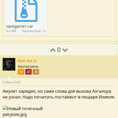
savegame1.rar
8,4 MБ
Просмотров: 14
0
Kim Ga-Ir
Мастер меча
Пользователь VIP
Почётный пользователь
Участник форума
6 Июн 2026
Амулет зарядил, но сами слова для вызова Азгалора
не узнал. Надо почитать постамент в пещере Ихияля: