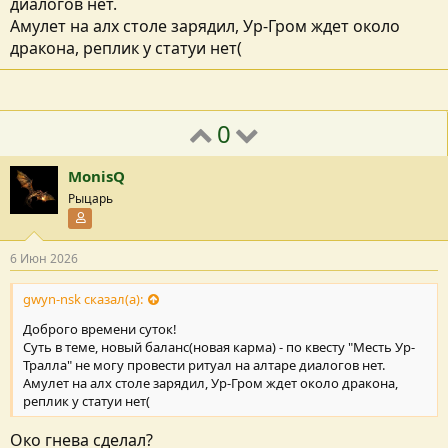
диалогов нет.
Амулет на алх столе зарядил, Ур-Гром ждет около
дракона, реплик у статуи нет(
0
MonisQ
Рыцарь
Участник форума
6 Июн 2026
gwyn-nsk сказал(а):
Доброго времени суток!
Суть в теме, новый баланс(новая карма) - по квесту "Месть Ур-
Тралла" не могу провести ритуал на алтаре диалогов нет.
Амулет на алх столе зарядил, Ур-Гром ждет около дракона,
реплик у статуи нет(
Око гнева сделал?