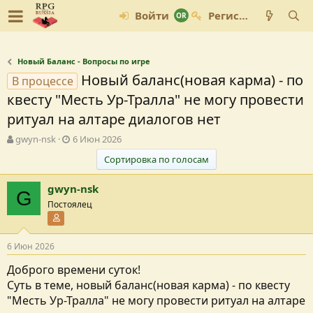
Войти
Регистрация
Новый Баланс - Вопросы по игре
Новый баланс(новая карма) - по
В процессе
квесту "Месть Ур-Тралла" не могу провести
ритуал на алтаре диалогов нет
А
Д
gwyn-nsk
6 Июн 2026
в
а
Сортировка по голосам
т
т
о
а
gwyn-nsk
р
с
G
т
о
Постоялец
е
з
Участник форума
м
д
ы
а
6 Июн 2026
н
и
Доброго времени суток!
я
Суть в теме, новый баланс(новая карма) - по квесту
"Месть Ур-Тралла" не могу провести ритуал на алтаре