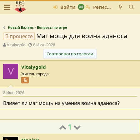
Войти
Регистрация
Новый Баланс - Вопросы по игре
Маг мощь для воина аданоса
В процессе
А
Д
Vitalygold
8 Июн 2026
в
а
Сортировка по голосам
т
т
о
а
Vitalygold
р
с
V
т
о
Житель города
е
з
Участник форума
м
д
ы
а
8 Июн 2026
н
и
Влияет ли маг мощь на умения воина аданоса?
я
1