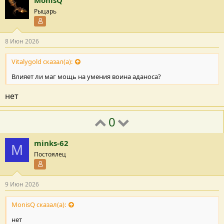
MonisQ
Рыцарь
Участник форума
8 Июн 2026
Vitalygold сказал(а):
Влияет ли маг мощь на умения воина аданоса?
нет
0
minks-62
M
Постоялец
Участник форума
9 Июн 2026
MonisQ сказал(а):
нет