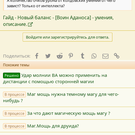
А количество очков урона от колдовских умений от чего
завист? Только от интеллекта?
Гайд - Новый баланс - [Воин Аданоса] - умения,
описание.
Войдите или зарегистрируйтесь для ответа.
Facebook
Twitter
Reddit
Pinterest
Tumblr
WhatsApp
E-mail
Ссылк
Поделиться:
Похожие темы
Удар молнии ВА можно применить на
Решено
дистанции с помощью сторонней магии
Маг мощь нужна темному магу для чего-
В процессе
нибудь ?
За что дают магическую мощь магу ?
В процессе
Маг.Мощь для друида?
В процессе