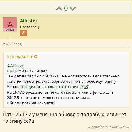
0
Allester
A
Постоялец
Автор
Участник форума
7 Ноя 2023
kzot сказал(а):
@Allester
,
На каком патче игра?
Там с этим баг был с 26.17 - ГГ не мог заготовки для стальных
наконечников плавить, вернее мог но не после изучения у
Игнаца
Как делать отравленные стрелы?
На 26.17.5 вроде починили этот момент или в фиксах для
26.17.5, точно не помню но точно починили.
Обнови патч или скрипты.
Патч 26.17.2 у меня, ща обновлю попробую, если нет
то скину сейв
--- Добавлено:
7 Ноя 2023
---