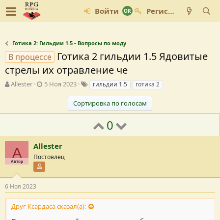
Войти
Регистрация
Готика 2: Гильдии 1.5 - Вопросы по моду
Готика 2 гильдии 1.5 Ядовитые
В процессе
стрелы их отравление че
А
Д
Т
Allester
5 Ноя 2023
гильдии 1.5
готика 2
в
а
е
т
т
г
Сортировка по голосам
о
а
и
р
с
0
т
о
е
з
м
Allester
д
A
ы
а
Постоялец
Автор
н
Участник форума
и
я
6 Ноя 2023
Друг Ксардаса сказал(а):