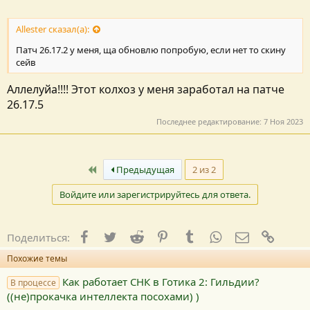
Allester сказал(а):
Патч 26.17.2 у меня, ща обновлю попробую, если нет то скину
сейв
Аллелуйа!!!! Этот колхоз у меня заработал на патче
26.17.5
Последнее редактирование:
7 Ноя 2023
Первый
Предыдущая
2 из 2
Войдите или зарегистрируйтесь для ответа.
Facebook
Twitter
Reddit
Pinterest
Tumblr
WhatsApp
E-mail
Ссылк
Поделиться:
Похожие темы
Как работает СНК в Готика 2: Гильдии?
В процессе
((не)прокачка интеллекта посохами) )