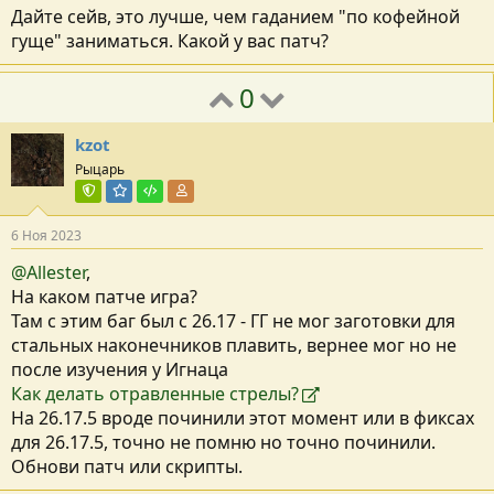
Дайте сейв, это лучше, чем гаданием "по кофейной
гуще" заниматься. Какой у вас патч?
0
kzot
Рыцарь
Команда форума
Модератор раздела
Тестировщик
Участник форума
6 Ноя 2023
@Allester
,
На каком патче игра?
Там с этим баг был с 26.17 - ГГ не мог заготовки для
стальных наконечников плавить, вернее мог но не
после изучения у Игнаца
Как делать отравленные стрелы?
На 26.17.5 вроде починили этот момент или в фиксах
для 26.17.5, точно не помню но точно починили.
Обнови патч или скрипты.