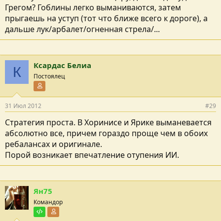
Грегом? Гоблины легко выманиваются, затем
прыгаешь на уступ (тот что ближе всего к дороге), а
дальше лук/арбалет/огненная стрела/...
Ксардас Белиа
К
Постоялец
Участник форума
31 Июл 2012
#29
Стратегия проста. В Хоринисе и Ярике выманевается
абсолютно все, причем гораздо проще чем в обоих
ребалансах и оригинале.
Порой возникает впечатление отупения ИИ.
Ян75
Командор
Тестировщик
Участник форума