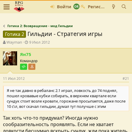
Войти
Регистрация
Готика 2: Возвращение - мод Гильдии
Гильдии - Стратегия игры
Готика 2
А
Д
Wayman
9 Июл 2012
в
а
т
т
Ян75
о
а
Командор
р
с
Тестировщик
Участник форума
т
о
е
з
11 Июл 2012
#21
м
д
ы
а
н
Я не так давно в ребаланс 2.1 играл, ловкость до 74 поднял,
и
пошел кровавые кубки собирать, в верхнем квартале если
я
сундук стоит возле кровати, горожане просыпается, даже после
10 с\л, вот скачал гильдии, думал тут получше с этим
Так хоть что-то придумал? Иногда нужно
сообразительность проявлять. Если не хватает
ловкости бесшумно вскрыть сундук, жди пока житель