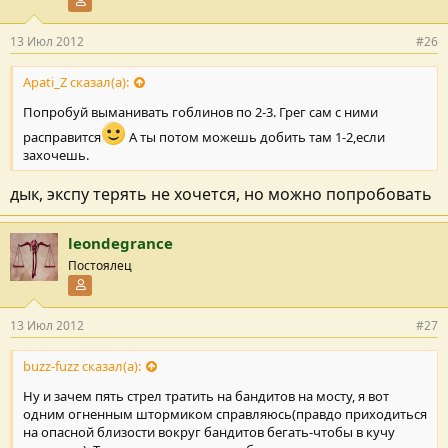
Участник форума
13 Июл 2012
#26
Apati_Z сказал(а):
Попробуй выманивать гоблинов по 2-3. Грег сам с ними
расправится
А ты потом можешь добить там 1-2,если
захочешь.
дык, экспу терять не хочется, но можно попробовать
leondegrance
Постоялец
Участник форума
13 Июл 2012
#27
buzz-fuzz сказал(а):
Ну и зачем пять стрел тратить на бандитов на мосту, я вот
одним огненным штормиком справляюсь(правдо приходиться
на опасной близости вокруг бандитов бегать-чтобы в кучу