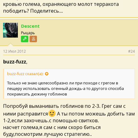
кровью голема, охраняющего молот терракота
пободить? Поделитесь...
Descent
Рыцарь
Модостроитель
Участник форума
12 Июл 2012
#24
buzz-fuzz
,
buzz-fuzz сказал(а):
Только не знаю целесообразно ли при походе с грегом в
пещеру использовать огенный дождь-а то другого способа
покрамсать дюжину гоблинов
Попробуй выманивать гоблинов по 2-3. Грег сам с
ними расправится
А ты потом можешь добить там
1-2,если захочешь.с помощью свитков.
насчет голема,я сам с ним скоро биться
буду,посмотрим лучшую стратегию..