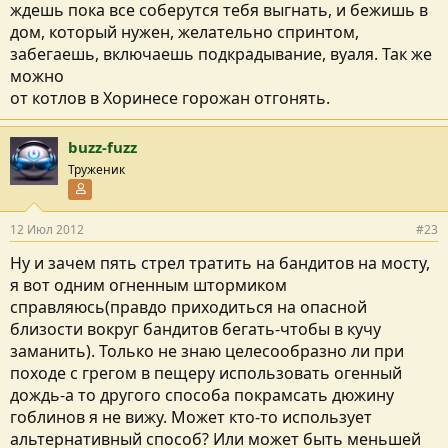
ждешь пока все соберутся тебя выгнать, и бежишь в
дом, который нужен, желательно спринтом,
забегаешь, включаешь подкрадывание, вуаля. Так же
можно
от котлов в Хоринесе горожан отгонять.
buzz-fuzz
Труженик
Участник форума
12 Июл 2012
#23
Ну и зачем пять стрел тратить на бандитов на мосту,
я вот одним огненным штормиком
справляюсь(правдо приходиться на опасной
близости вокруг бандитов бегать-чтобы в кучу
заманить). Только не знаю целесообразно ли при
походе с грегом в пещеру использовать огенный
дождь-а то другого способа покрамсать дюжину
гоблинов я не вижу. Может кто-то использует
альтернативный способ? Или может быть меньшей