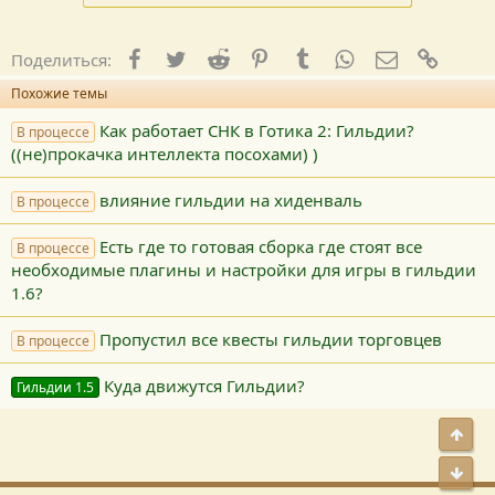
Facebook
Twitter
Reddit
Pinterest
Tumblr
WhatsApp
E-mail
Ссылк
Поделиться:
Похожие темы
Как работает СНК в Готика 2: Гильдии?
В процессе
((не)прокачка интеллекта посохами) )
влияние гильдии на хиденваль
В процессе
Есть где то готовая сборка где стоят все
В процессе
необходимые плагины и настройки для игры в гильдии
1.6?
Пропустил все квесты гильдии торговцев
В процессе
Куда движутся Гильдии?
Гильдии 1.5
Свер
Сниз