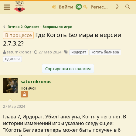
Войти
Регистрация
Готика 2: Одиссея - Вопросы по игре
Где Коготь Белиара в версии
В процессе
2.7.3.2?
А
Д
Т
saturnkronos
27 Мар 2024
ирдорат
коготь белиара
в
а
е
одиссея
т
т
г
о
а
и
Сортировка по голосам
р
с
т
о
saturnkronos
е
з
Новичок
м
д
Участник форума
ы
а
н
и
27 Мар 2024
я
Глава 7, Ирдорат. Убил Ганелуна, Когтя у него нет. В
истории изменений игры указано следующее:
"Коготь Белиара теперь может быть получен в 6