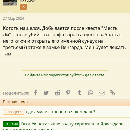
Новичок
Автор
Участник форума
27 Мар 2024
Коготь нашелся. Добывается после квеста "Месть
Ли". После убийства графа Гаракса нужно забрать с
него ключ и открыть его именной сундук на
третьем(?) этаже в замке Венгарда. Меч будет лежать
там.
Войдите или зарегистрируйтесь для ответа.
Facebook
Twitter
Reddit
Pinterest
Tumblr
WhatsApp
E-mail
Ссылк
Поделиться:
Похожие темы
где амулет жрецов в яркендаре?
В процессе
Огонёк показывает одну скрижаль в Яркендаре,
Решено
но не понимаю, где она.