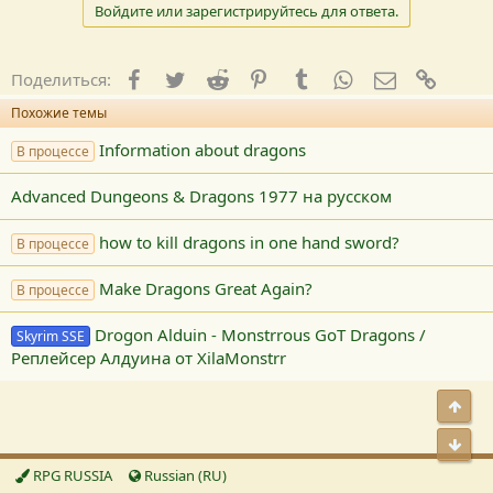
Войдите или зарегистрируйтесь для ответа.
Facebook
Twitter
Reddit
Pinterest
Tumblr
WhatsApp
E-mail
Ссылк
Поделиться:
Похожие темы
Information about dragons
В процессе
Advanced Dungeons & Dragons 1977 на русском
how to kill dragons in one hand sword?
В процессе
Make Dragons Great Again?
В процессе
Drogon Alduin - Monstrrous GoT Dragons /
Skyrim SSE
Реплейсер Алдуина от XilaMonstrr
Свер
Сниз
RPG RUSSIA
Russian (RU)