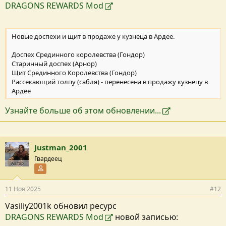
DRAGONS REWARDS Mod
Новые доспехи и щит в продаже у кузнеца в Ардее.
Доспех Срединного королевства (Гондор)
Старинный доспех (Арнор)
Щит Срединного Королевства (Гондор)
Рассекающий толпу (сабля) - перенесена в продажу кузнецу в
Ардее
Узнайте больше об этом обновлении...
Justman_2001
Гвардеец
Автор
Участник форума
11 Ноя 2025
#12
Vasiliy2001k обновил ресурс
DRAGONS REWARDS Mod
новой записью: