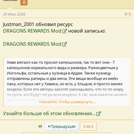
Участник форума
29 Июн 2026
#15
Justman_2001 обновил ресурс
DRAGONS REWARDS Mod
новой записью:
DRAGONS REWARDS Mod
Хеви металл как-то просил капюшонов, так то вот они - 7
капюшонов нормального вида и размера. Разноцветные у
Ингольфа, остальные у кузнеца в Ардее. Также кузнецу
отправлены рапиры и два меча. Эти вещи вообще из мейн
пака, которых нет у Хевика, но есть у Злыдня, я просто менял
модели. Если эти авторы захотят раскидывать что-то по миру,
то пусть это будут тогда мои модели. А так, мне кажется ничего
плохого, что это есть в Ардее.
Нажмите, чтобы развернуть...
Доспехи тоже достал, переделал и отправил к Ингольфу.
Узнайте больше об этом обновлении...
Первый
Предыдущая
2 из 2