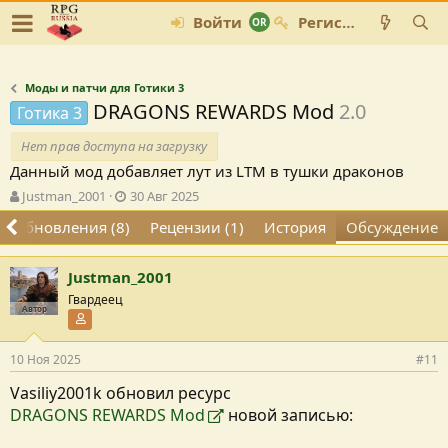
Войти
Регистрация
Моды и патчи для Готики 3
DRAGONS REWARDS Mod
2.0
Готика 3
Нет прав доступа на загрузку
Данный мод добавляет лут из LTM в тушки драконов
А
Д
Justman_2001
30 Авг 2025
в
а
Обновления (8)
Рецензии (1)
История
Обсуждение
т
т
о
а
р
с
Justman_2001
т
о
Гвардеец
е
з
Автор
м
Участник форума
д
ы
а
н
10 Ноя 2025
#11
и
Vasiliy2001k обновил ресурс
я
DRAGONS REWARDS Mod
новой записью: