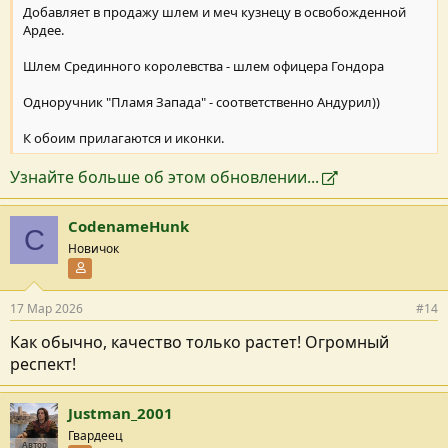
Добавляет в продажу шлем и меч кузнецу в освобожденной
Ардее.
Шлем Срединного королевства - шлем офицера Гондора
Одноручник "Пламя Запада" - соответственно Андурил))
К обоим прилагаются и иконки.
Узнайте больше об этом обновлении...
CodenameHunk
C
Новичок
Участник форума
17 Мар 2026
#14
Как обычно, качество только растет! Огромный
респект!
Justman_2001
Гвардеец
Автор