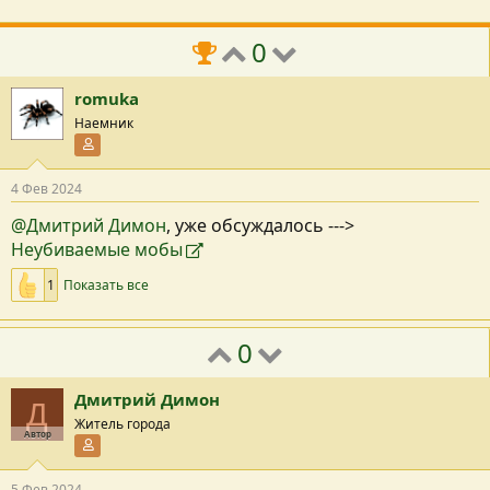
0
romuka
Наемник
Участник форума
4 Фев 2024
@Дмитрий Димон
, уже обсуждалось --->
Неубиваемые мобы
1
Показать все
0
Дмитрий Димон
Д
Житель города
Автор
Участник форума
5 Фев 2024