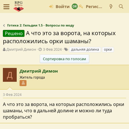
Войти
Регистрация
Готика 2: Гильдии 1.5 - Вопросы по моду
А что это за ворота, на которых
Решено
расположились орки шаманы?
А
Д
Т
Дмитрий Димон
3 Фев 2024
дальняя долина
орки
в
а
е
Сортировка по голосам
т
т
г
о
а
и
р
с
Дмитрий Димон
Д
т
о
Житель города
е
з
Участник форума
м
д
ы
а
3 Фев 2024
н
и
А что это за ворота, на которых расположились орки
я
шаманы, что в дальней долине и можно ли туда
пробраться?