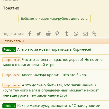
Понятно
Войдите или зарегистрируйтесь для ответа.
Facebook
Twitter
Reddit
Pinterest
Tumblr
WhatsApp
E-mail
Ссылк
Поделиться:
Похожие темы
А что это за новая пирамида в Хоринесе?
Решено
Что это за место - красное дерево? Не помню
В процессе
такого в оригинальной игре
Квест "Жажда Крови" - что это было?
В процессе
А это должно быть так, что заклинание 3
В процессе
круга темного мага в определенный момент наносит
меньше урона чем заклинание 2го?
Как по максимуму выполнить "С наилучшими
Решено