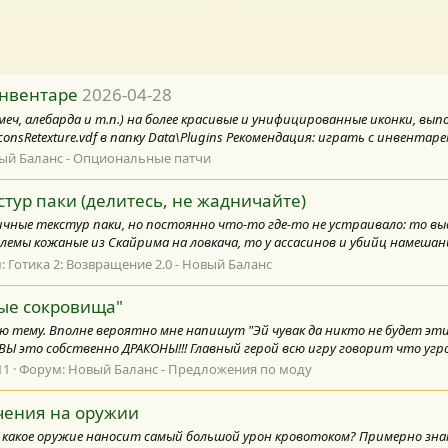
инвентаре
2026-04-28
еч, алебарда и т.п.) на более красивые и унифицированные иконки, вып
sRetexture.vdf в папку Data\Plugins Рекомендация: играть с инвентарем
вый Баланс - Опциональные патчи
тур паки (делитесь, не жадничайте)
ичные текстур паки, но постоянно что-то где-то не устраивало: то в
мы кожаные из Скайрима на ловкача, то у ассасинов и убийц намешан
:
Готика 2: Возвращение 2.0 - Новый Баланс
ые сокровища"
ную тему. Вполне вероятно мне напишут "Эй чувак да никто не будет эт
 это собственно ДРАКОНЫ!!! Главный герой всю игру говорит что угроза
11
Форум:
Новый Баланс - Предложения по моду
чения на оружии
 какое оружие наносит самый большой урон кровотоком? Примерно знаю 