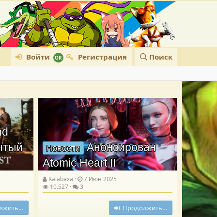
Войти
Регистрация
Поиск
nd
рытый
Анонсирован
Новости
Atomic Heart II
Kalabaxa
7 Июн 2025
10.527
3
лжить…
Продолжить…