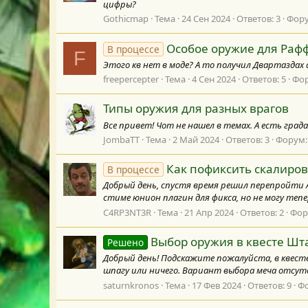
цифры?
Gothicmap
Тема
24 Сен 2024
Ответов: 3
Фор
Особое оружие для Раф
В процессе
F
Этого кв нет в моде? А то получил Двартаздах а
freepercepter
Тема
4 Сен 2024
Ответов: 5
Фо
Типы оружия для разных врагов
Все привет! Чот не нашел в темах. А есть гра
JombaTT
Тема
2 Май 2024
Ответов: 3
Форум
Как пофиксить скалиров
В процессе
Добрый день, спустя время решил перепройти А
стиме юнион плагин для фикса, но не могу тепе
C4RP3NT3R
Тема
21 Апр 2024
Ответов: 2
Фор
Выбор оружия в квесте Шт
Решено
Добрый день! Подскажите пожалуйста, в квесте 
шпагу или ничего. Вариант выбора меча отсутст
saturnkronos
Тема
17 Фев 2024
Ответов: 9
Ф