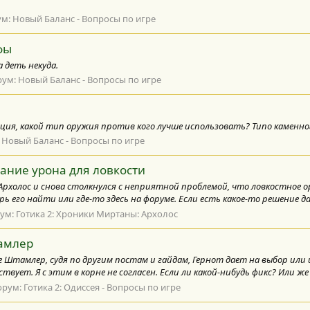
ум:
Новый Баланс - Вопросы по игре
фы
 деть некуда.
рум:
Новый Баланс - Вопросы по игре
дация, какой тип оружия против кого лучше использовать? Типо каменн
:
Новый Баланс - Вопросы по игре
ание урона для ловкости
рхолос и снова столкнулся с неприятной проблемой, что ловкостное ор
рь его найти или где-то здесь на форуме. Если есть какое-то решение д
ум:
Готика 2: Хроники Миртаны: Архолос
амлер
Штамлер, судя по другим постам и гайдам, Гернот дает на выбор или шп
вует. Я с этим в корне не согласен. Если ли какой-нибудь фикс? Или же
орум:
Готика 2: Одиссея - Вопросы по игре