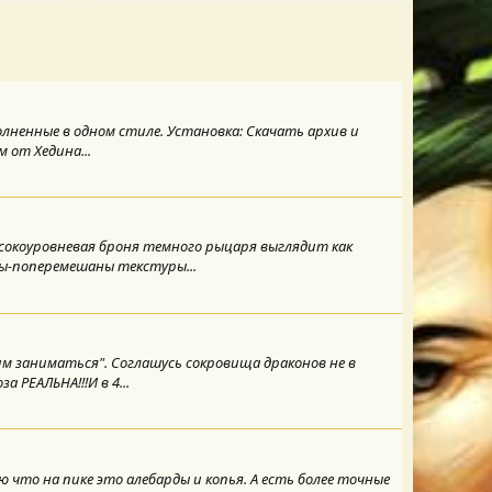
олненные в одном стиле. Установка: Скачать архив и
 от Хедина...
ысокоуровневая броня темного рыцаря выглядит как
ы-поперемешаны текстуры...
им заниматься". Соглашусь сокровища драконов не в
 РЕАЛЬНА!!!И в 4...
что на пике это алебарды и копья. А есть более точные