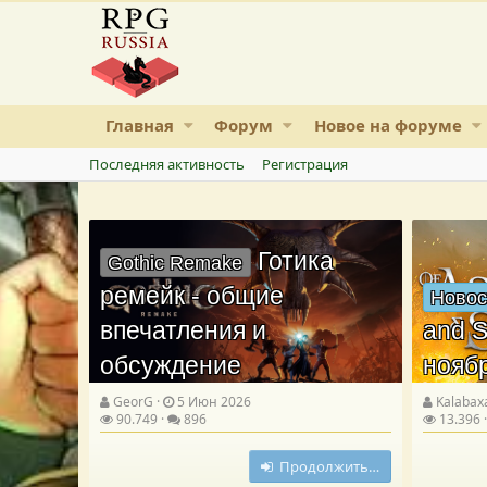
Главная
Форум
Новое на форуме
Последняя активность
Регистрация
Готика
Gothic Remake
ремейк - общие
Новос
впечатления и
and S
обсуждение
нояб
GeorG
5 Июн 2026
Kalabax
90.749
896
13.396
Продолжить…