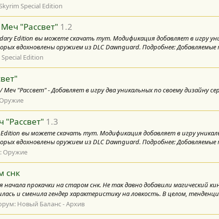
Skyrim Special Edition
 Меч "Рассвет"
1.2
Legendary Edition вы можете скачать тут. Модификация добавляет в игру 
орых вдохновлены оружием из DLC Dawnguard. Подробнее: Добавляемые м
 Special Edition
свет"
 Dawn / Меч "Рассвет" - Добавляет в игру два уникальных по своему дизайну 
Оружие
ч "Рассвет"
1.3
ecial Edition вы можете скачать тут. Модификация добавляет в игру уник
орых вдохновлены оружием из DLC Dawnguard. Подробнее: Добавляемые м
m: Оружие
м снк
я начала прокачки на старом снк. Не так давно добавили магический к
ась и сменила гендер характеристику на ловкость. В целом, тенденция
орум:
Новый Баланс - Архив