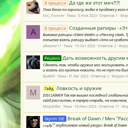
Да где же этот меч?!?!
В процессе
Пока бегал по хоринису, видел в продаже у кого-т
SnC_Forever
Тема
5 Ноя 2023
Ответов: 1
Фор
Созданные рапиры - «Эт
В процессе
A
Выковал рапиры «Silent death» и «Piercing steel
попытке взять рапиру выдает «Это не сработа
albezver11
Тема
15 Окт 2023
Ответов: 2
Фору
Дать возможность другим к
Решено
Сделать так, чтобы оружие мог экипировать л
и юзать его против нежити. Но не тут то было, 
Ilya093
Тема
31 Авг 2023
Ответов: 2
Форум:
Н
Ловкость и оружие
Гайд
M
DISCLAIMER Так как вышел последний глобальны
гайд рассчитан, в первую очередь, на новичков
Mopskiller
Тема
18 Июн 2023
Ответов: 11
Фо
Break of Dawn / Меч "Рас
Skyrim SSE
𝒸𝓇𝒶𝒻𝓉𝓎⁷⁷ опубликовал новый ресурс: Break of