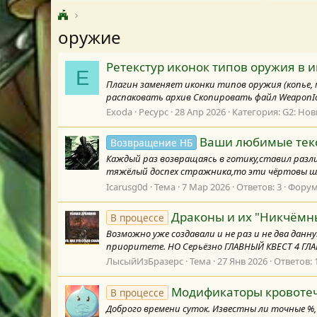
оружие
Ретекстур иконок типов оружия в 
E
Плагин заменяет иконки типов оружия (копье, м
распаковать архив Скопировать файл WeaponIcon
Exoda
Ресурс
28 Апр 2026
Категория:
G2: Но
Ваши любимые текс
Возвращение НБ
Каждый раз возвращаясь в готику,ставил разл
тяжёлый доспех стражника,то эти чёртовы шле
Icarusg0d
Тема
7 Мар 2026
Ответов: 3
Форум
Драконы и их "Никчёмн
В процессе
Возможно уже создавали и не раз и не два дан
приоритете. НО Серьёзно ГЛАВНЫЙ КВЕСТ 4 ГЛАВЫ
ЛысыйИзБразерс
Тема
27 Янв 2026
Ответов: 
Модификаторы кровоте
В процессе
Доброго времени суток. Известны ли точные %,