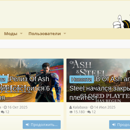
Моды
Пользователи
Релиз Of Ash
В Of Ash a
ти
Новости
teel состоится 6
Steel начался зак
ря
плейтест
a
16 Окт 2025
Kalabaxa
14 Июл 2025
12
15.180
12
Продолжить…
Продо