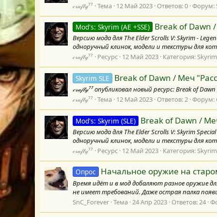
𝒸𝓇𝒶𝒻𝓉𝓎⁷⁷
Тема
12 Май 2023
Ответов: 0
Форум:
Break of Dawn /
Mod's: Skyrim (AE +SSE)
Версию мода для The Elder Scrolls V: Skyrim - 
одноручный клинок, модели и текстуры для кот
𝒸𝓇𝒶𝒻𝓉𝓎⁷⁷
Ресурс
12 Май 2023
Категория:
Skyrim
Break of Dawn / Меч "Рас
Skyrim SLE
𝒸𝓇𝒶𝒻𝓉𝓎⁷⁷ опубликовал новый ресурс: Break of
𝒸𝓇𝒶𝒻𝓉𝓎⁷⁷
Тема
12 Май 2023
Ответов: 2
Форум:
Break of Dawn / Ме
Mod's: Skyrim (SLE)
Версию мода для The Elder Scrolls V: Skyrim Sp
одноручный клинок, модели и текстуры для кот
𝒸𝓇𝒶𝒻𝓉𝓎⁷⁷
Ресурс
12 Май 2023
Категория:
Skyri
Начальное оружие на старо
Опрос
Время идёт и в мод добаляют разное оружие дл
не имеет требований. Даже острая палка появил
SnC_Forever
Тема
24 Апр 2023
Ответов: 24
Ф