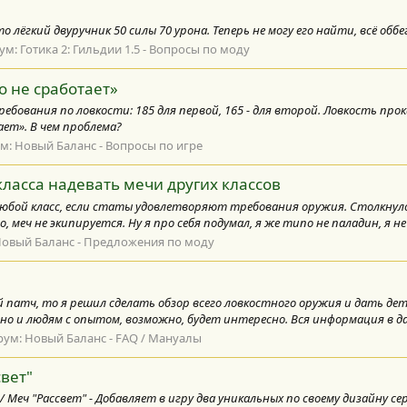
о лёгкий двуручник 50 силы 70 урона. Теперь не могу его найти, всё оббег
ум:
Готика 2: Гильдии 1.5 - Вопросы по моду
о не сработает»
». Требования по ловкости: 185 для первой, 165 - для второй. Ловкость про
ет». В чем проблема?
м:
Новый Баланс - Вопросы по игре
ласса надевать мечи других классов
юбой класс, если статы удовлетворяют требования оружия. Столкнулся
меч не экипируется. Ну я про себя подумал, я же типо не паладин, я не 
овый Баланс - Предложения по моду
й патч, то я решил сделать обзор всего ловкостного оружия и дать дет
, но и людям с опытом, возможно, будет интересно. Вся информация в да
рум:
Новый Баланс - FAQ / Мануалы
свет"
 Dawn / Меч "Рассвет" - Добавляет в игру два уникальных по своему дизайну 