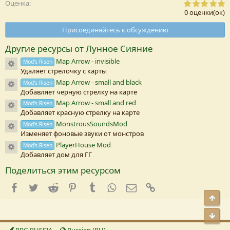
0
Оценка
,
0 оценки(ок)
0
0
Присоединяйтесь к обсуждению
з
в
Другие ресурсы от Лунное Сияние
е
з
Map Arrow - invisible
Иконка ресурса
Mod's Risen
д
Удаляет стрелочку с карты
а
(
Map Arrow - small and black
Иконка ресурса
Mod's Risen
Добавляет черную стрелку на карте
)
Map Arrow - small and red
Иконка ресурса
Mod's Risen
Добавляет красную стрелку на карте
MonstrousSoundsMod
Иконка ресурса
Mod's Risen
Изменяет фоновые звуки от монстров
PlayerHouse Mod
Иконка ресурса
Mod's Risen
Добавляет дом для ГГ
Поделиться этим ресурсом
Facebook
Twitter
Reddit
Pinterest
Tumblr
WhatsApp
E-mail
Ссылка
Свер
Сниз