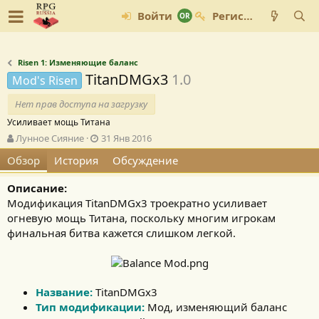
Войти
Регистрация
Risen 1: Изменяющие баланс
TitanDMGx3
1.0
Mod's Risen
Нет прав доступа на загрузку
Усиливает мощь Титана
А
Д
Лунное Сияние
31 Янв 2016
в
а
Обзор
История
Обсуждение
т
т
о
а
Описание:
р
с
о
Модификация TitanDMGx3 троекратно усиливает
з
огневую мощь Титана, поскольку многим игрокам
д
финальная битва кажется слишком легкой.
а
н
и
я
Название:
TitanDMGx3
Тип модификации:
Мод, изменяющий баланс