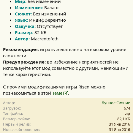
Мир:
Без изменений
Изменения:
Баланс
Сюжет:
Без изменений
Язык:
Индифферентно
Озвучка:
Отсутствует
Размер:
82 КБ
Автор:
Macrentofeth
Рекомендация:
играть желательно на высоком уровне
сложности.
Предупреждение:
во избежание неприятностей не
используйте этот мод совместно с другими, меняющими
те же характеристики.
С прочими модификациями игры Risen можно
познакомиться в этой
Теме
.
Автор
Лунное Сияние
Загрузок
674
Тип файла
zip
Размер файла
82,1 КБ
Первый релиз
31 Янв 2016
Новые обновления
31 Янв 2016