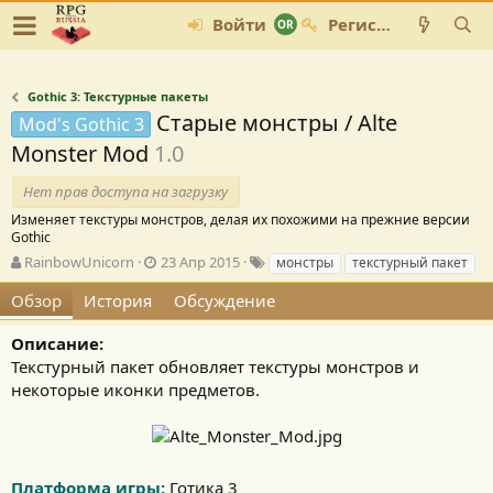
Войти
Регистрация
Gothic 3: Текстурные пакеты
Старые монстры / Alte
Mod's Gothic 3
Monster Mod
1.0
Нет прав доступа на загрузку
Изменяет текстуры монстров, делая их похожими на прежние версии
Gothic
А
Д
Т
RainbowUnicorn
23 Апр 2015
монстры
текстурный пакет
в
а
е
Обзор
История
Обсуждение
т
т
г
о
а
и
р
с
Описание:
о
Текстурный пакет обновляет текстуры монстров и
з
некоторые иконки предметов.
д
а
н
и
я
Платформа игры:
Готика 3