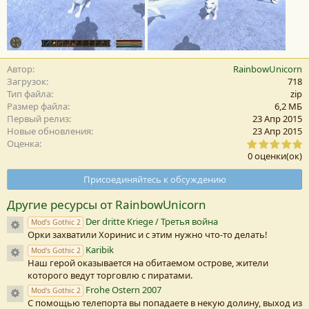
Автор
RainbowUnicorn
Загрузок
718
Тип файла
zip
Размер файла
6,2 MБ
Первый релиз
23 Апр 2015
Новые обновления
23 Апр 2015
0
Оценка
,
0 оценки(ок)
0
0
Присоединяйтесь к обсуждению
з
в
Другие ресурсы от RainbowUnicorn
е
з
Der dritte Kriege / Третья война
Иконка ресурса
Mod's Gothic 2
д
Орки захватили Хоринис и с этим нужно что-то делать!
а
(
Karibik
Иконка ресурса
Mod's Gothic 2
Наш герой оказывается на обитаемом острове, жители
)
которого ведут торговлю с пиратами.
Frohe Ostern 2007
Иконка ресурса
Mod's Gothic 2
С помощью телепорта вы попадаете в некую долину, выход из