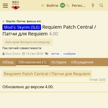
Войти
Регистрация
Skyrim: Патчи. фиксы etc
Requiem Patch Central /
Mod's: Skyrim (SLE)
Патчи для Requiem
4.00
Нет прав доступа на загрузку
Пак патчей совместимости
А
Д
Т
𝔅𝔞𝔞𝔩-ℨ𝔢𝔟𝔲𝔟
13 Сен 2018
патчи
скайрим
в
а
е
Обзор
Обновления (1)
История
Обсуждение
т
т
г
о
а
и
р
с
Requiem Patch Central / Патчи для Requiem
о
з
19 Авг 2020
д
Обновлено до версии 4.00.
а
н
и
я