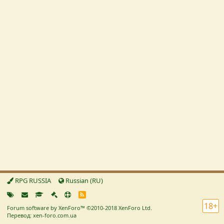
RPG RUSSIA
Russian (RU)
R
S
18+
Forum software by XenForo™
©2010-2018 XenForo Ltd.
S
Перевод: xen-foro.com.ua