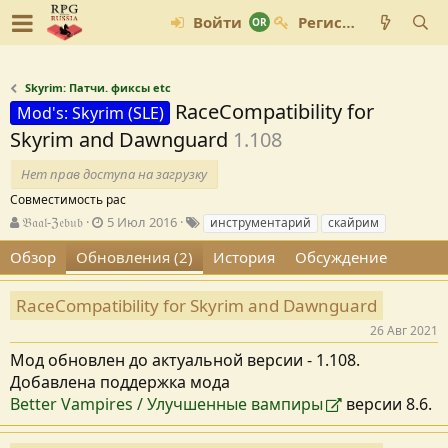
Войти
Регистрация
Skyrim: Патчи. фиксы etc
RaceCompatibility for
Mod's: Skyrim (SLE)
Skyrim and Dawnguard
1.108
Нет прав доступа на загрузку
Совместимость рас
А
Д
Т
𝔅𝔞𝔞𝔩-ℨ𝔢𝔟𝔲𝔟
5 Июл 2016
инструментарий
скайрим
в
а
е
Обзор
Обновления (2)
История
Обсуждение
т
т
г
о
а
и
р
с
RaceCompatibility for Skyrim and Dawnguard
о
з
26 Авг 2021
д
Мод обновлен до актуальной версии - 1.108.
а
Добавлена поддержка мода
н
и
Better Vampires / Улучшенные вампиры
версии 8.6.
я