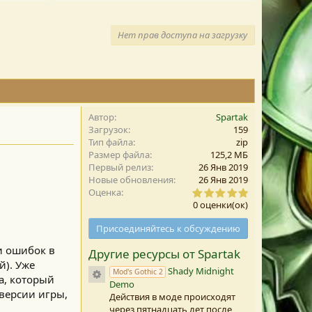
Нет прав доступа на загрузку
Автор
Spartak
Загрузок
159
Тип файла
zip
Размер файла
125,2 MБ
Первый релиз
26 Янв 2019
Новые обновления
26 Янв 2019
0
Оценка
,
0 оценки(ок)
0
0
Присоединяйтесь к обсуждению
з
в
и ошибок в
Другие ресурсы от Spartak
е
з
й). Уже
Shady Midnight
Иконка ресурса
Mod's Gothic 2
д
а, который
Demo
а
версии игры,
(
Действия в моде происходят
ы
через пятнадцать лет после