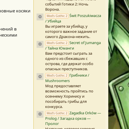
)
событий Готики 2: Ночь
Ворона.
сновные косяки
Świt Poszukiwacza
Иконка ресурса
Mod's Gothic 2
/ Убийца
Вы играете за убийцу, у
енений в
которого важное задание от
ическими
самого Дракона-нежить.
Secret of Jumanga
Иконка ресурса
Mod's Gothic 2
/ Тайна Юманги
Вам предстоит сыграть за
одного из сбежавших с
острова, где держат особо
опасных преступников.
Грибники /
Иконка ресурса
Mod's Gothic 2
Mushroomers
Мод предоставляет
возможность пройтись по
осеннему Хоринису и
пособирать грибы для
конкурса.
Zagadka Orków —
Иконка ресурса
Mod's Gothic 2
Prolog / Загадка орков —
Пролог
Название, которое говорит