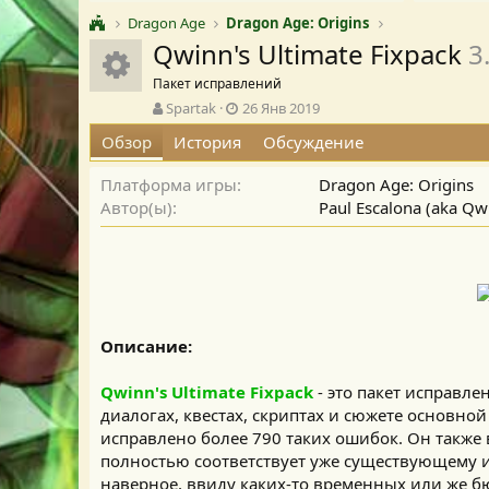
Dragon Age
Dragon Age: Origins
Qwinn's Ultimate Fixpack
3
Иконка ресурса
Пакет исправлений
А
Д
Spartak
26 Янв 2019
в
а
Обзор
История
Обсуждение
т
т
о
а
Платформа игры
Dragon Age: Origins
р
с
о
Автор(ы)
Paul Escalona (aka Qw
з
д
а
н
и
я
Описание:
Qwinn's Ultimate Fixpack
- это пакет исправле
диалогах, квестах, скриптах и сюжете основной 
исправлено более 790 таких ошибок. Он также
полностью соответствует уже существующему и
наверное, ввиду каких-то временных или же 