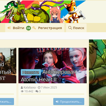
Войти
Регистрация
Поиск
nd
рытый
Анонсирован
Новости
Atomic Heart II
Kalabaxa
7 Июн 2025
10.442
3
лжить…
Продолжить…