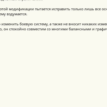
р этой модификации пытается исправить только лишь все о
ему вздумается.
о изменить боевую систему, а также не вносит никаких изм
но, он спокойно совместим со многими балансными и граф