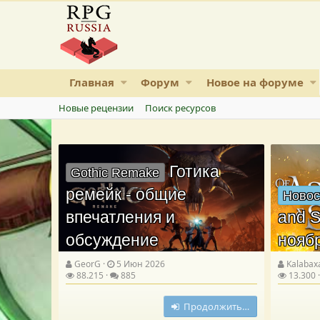
Главная
Форум
Новое на форуме
Новые рецензии
Поиск ресурсов
Готика
Gothic Remake
ремейк - общие
Новос
впечатления и
and S
обсуждение
нояб
GeorG
5 Июн 2026
Kalabax
88.215
885
13.300
Продолжить…