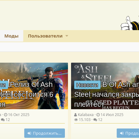
Моды
Пользователи
Релиз Of Ash
В Of Ash a
ти
Новости
teel состоится 6
Steel начался зак
ря
плейтест
a
16 Окт 2025
Kalabaxa
14 Июл 2025
12
15.103
12
Продолжить…
Продо