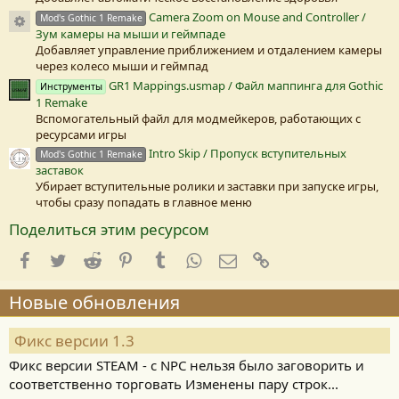
Camera Zoom on Mouse and Controller /
Иконка ресурса
Mod's Gothic 1 Remake
Зум камеры на мыши и геймпаде
Добавляет управление приближением и отдалением камеры
через колесо мыши и геймпад
GR1 Mappings.usmap / Файл маппинга для Gothic
Инструменты
1 Remake
Вспомогательный файл для модмейкеров, работающих с
ресурсами игры
Intro Skip / Пропуск вступительных
Mod's Gothic 1 Remake
заставок
Убирает вступительные ролики и заставки при запуске игры,
чтобы сразу попадать в главное меню
Поделиться этим ресурсом
Facebook
Twitter
Reddit
Pinterest
Tumblr
WhatsApp
E-mail
Ссылка
Новые обновления
Фикс версии 1.3
Фикс версии STEAM - с NPC нельзя было заговорить и
соответственно торговать Изменены пару строк...