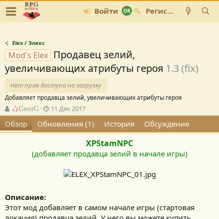
Войти
Регистрация
Elex / Элекс
Продавец зелий,
Mod's Elex
увеличивающих атрибуты героя
1.3 (fix)
Нет прав доступа на загрузку
Добавляет продавца зелий, увеличивающих атрибуты героя
А
Д
GeorG
11 Дек 2017
в
а
Обзор
Обновления (1)
История
Обсуждение
т
т
о
а
XPStamNPC
р
с
о
(добавляет продавца зелий в начале игры)
з
д
а
н
и
Описание:
я
Этот мод добавляет в самом начале игры (стартовая
локация) продавца зелий. У него вы можете купить