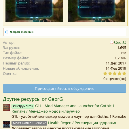
С
𝕶𝖔𝖑𝖞𝖆𝖓 𝕲𝖔𝖙𝖔𝖒𝖆𝖓
и
м
Автор
GeorG
п
Загрузок
1.695
а
Тип файла
rar
т
Размер файла
1,2 MБ
и
Первый релиз
11 Дек 2017
и
Новые обновления
14 Фев 2019
:
0
Оценка
,
0 оценки(ок)
0
0
Присоединяйтесь к обсуждению
з
в
Другие ресурсы от GeorG
е
з
G1L - Mod Manager and Launcher for Gothic 1
Инструменты
д
Remake / Менеджер модов и лаунчер
а
(
G1L - удобный менеджер модов и лаунчер для Gothic 1 Remake
Health Regen / Регенерация здоровья
Mod's Gothic 1 Remake
)
Добавляет автоматическое восстановление здоровья