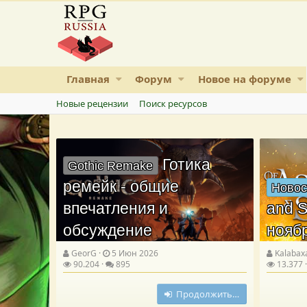
Главная
Форум
Новое на форуме
Новые рецензии
Поиск ресурсов
Готика
Gothic Remake
ремейк - общие
Новос
впечатления и
and S
обсуждение
нояб
GeorG
5 Июн 2026
Kalabax
90.204
895
13.377
Продолжить…