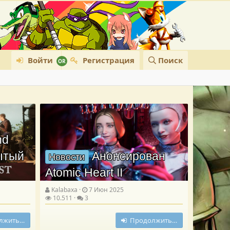
Войти
Регистрация
Поиск
nd
рытый
Анонсирован
Новости
Atomic Heart II
Kalabaxa
7 Июн 2025
10.511
3
лжить…
Продолжить…