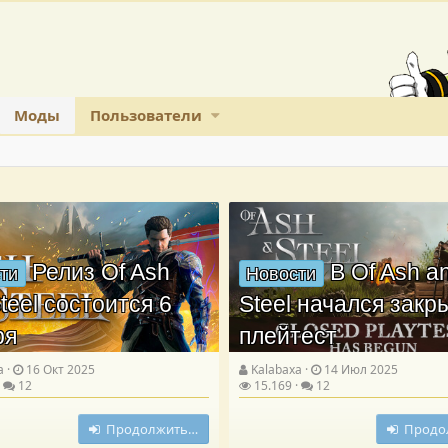
Моды
Пользователи
Релиз Of Ash
В Of Ash a
ти
Новости
teel состоится 6
Steel начался зак
ря
плейтест
a
16 Окт 2025
Kalabaxa
14 Июл 2025
12
15.169
12
Продолжить…
Продо