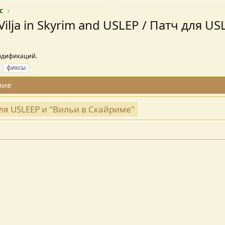
c
 Vilja in Skyrim and USLEP / Патч для 
одификаций.
фиксы
ние
ч для USLEEP и "Вильи в Скайриме"