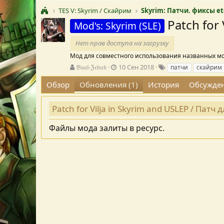
TES V: Skyrim / Скайрим
Skyrim: Патчи. фиксы et
Patch for
Mod's: Skyrim (SLE)
Нет прав доступа на загрузку
Мод для совместного использования названных м
А
Д
Т
𝔅𝔞𝔞𝔩-ℨ𝔢𝔟𝔲𝔟
10 Сен 2018
патчи
скайрим
в
а
е
Обзор
Обновления (1)
История
Обсужде
т
т
г
о
а
и
р
с
Patch for Vilja in Skyrim and USLEP / Пат
о
з
Файлы мода залиты в ресурс.
д
а
н
и
я