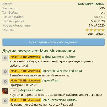
м
Автор
Мих.Михайлович
п
Загрузок
996
а
Тип файла
txt
т
Размер файла
304,8 КБ
и
Первый релиз
5 Май 2020
и
Новые обновления
5 Май 2020
:
0
Оценка
,
0 оценки(ок)
0
0
Присоединяйтесь к обсуждению
з
в
Другие ресурсы от Мих.Михайлович
е
з
Widow Maker crossbow
Иконка ресурса
Mod's TES III: Morrowind
д
Красивейший лук, арбалет снайпера и два одноручных
а
(
арбалетика!
Forever (NWN inspired bow)
Иконка ресурса
Mod's TES III: Morrowind
)
Зашибенные луки из игры Невервинтер
Vapor Wraith
Иконка ресурса
Mod's TES III: Morrowind
Призрачные мечи
Мортал Комбат
mod's
Крутой и нереально остросюжетный файтинг для игры 2 на 2
Вампирический клинок
Иконка ресурса
Mod's TES III: Morrowind
Из названия всё ясно, меч сосущий кровь!