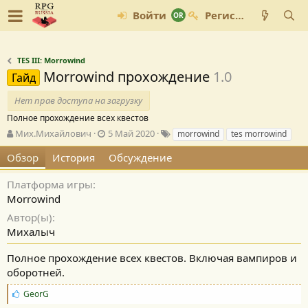
Войти
Регистрация
TES III: Morrowind
Morrowind прохождение
1.0
Гайд
Нет прав доступа на загрузку
Полное прохождение всех квестов
А
Д
Т
Мих.Михайлович
5 Май 2020
morrowind
tes morrowind
в
а
е
Обзор
История
Обсуждение
т
т
г
о
а
и
р
с
Платформа игры
о
Morrowind
з
Автор(ы)
д
Михалыч
а
н
и
Полное прохождение всех квестов. Включая вампиров и
я
оборотней.
С
GeorG
и