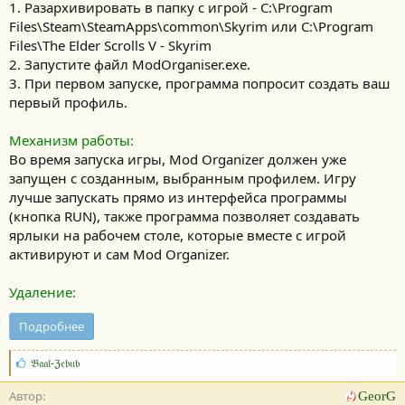
1. Разархивировать в папку с игрой - C:\Program
Files\Steam\SteamApps\common\Skyrim или C:\Program
Files\The Elder Scrolls V - Skyrim
2. Запустите файл ModOrganiser.exe.
3. При первом запуске, программа попросит создать ваш
первый профиль.
Механизм работы:
Во время запуска игры, Mod Organizer должен уже
запущен с созданным, выбранным профилем. Игру
лучше запускать прямо из интерфейса программы
(кнопка RUN), также программа позволяет создавать
ярлыки на рабочем столе, которые вместе с игрой
активируют и сам Mod Organizer.
Удаление:
Подробнее
С
𝔅𝔞𝔞𝔩-ℨ𝔢𝔟𝔲𝔟
и
м
Автор
GeorG