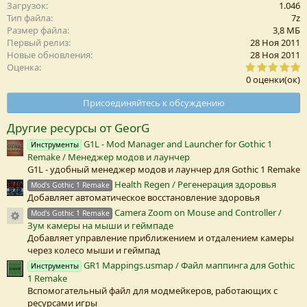
п
Загрузок
1.046
а
Тип файла
7z
т
Размер файла
3,8 MБ
и
Первый релиз
28 Ноя 2011
и
Новые обновления
28 Ноя 2011
:
0
Оценка
,
0 оценки(ок)
0
0
Присоединяйтесь к обсуждению
з
в
Другие ресурсы от GeorG
е
з
G1L - Mod Manager and Launcher for Gothic 1
Инструменты
д
Remake / Менеджер модов и лаунчер
а
(
G1L - удобный менеджер модов и лаунчер для Gothic 1 Remake
Health Regen / Регенерация здоровья
Mod's Gothic 1 Remake
)
Добавляет автоматическое восстановление здоровья
Camera Zoom on Mouse and Controller /
Иконка ресурса
Mod's Gothic 1 Remake
Зум камеры на мыши и геймпаде
Добавляет управление приближением и отдалением камеры
через колесо мыши и геймпад
GR1 Mappings.usmap / Файл маппинга для Gothic
Инструменты
1 Remake
Вспомогательный файл для модмейкеров, работающих с
ресурсами игры