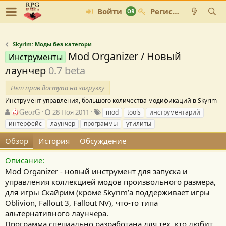
Войти
Регистрация
Skyrim: Моды без категори
Mod Organizer / Новый
Инструменты
лаунчер
0.7 beta
Нет прав доступа на загрузку
Инструмент управления, большого количества модификаций в Skyrim
А
Д
Т
GeorG
28 Ноя 2011
mod
tools
инструментарий
в
а
е
интерфейс
лаунчер
программы
утилиты
т
т
г
о
а
и
Обзор
История
Обсуждение
р
с
о
Описание:
з
Mod Organizer - новый инструмент для запуска и
д
управления коллекцией модов произвольного размера,
а
для игры Скайрим (кроме Skyrim’а поддерживает игры
н
Oblivion, Fallout 3, Fallout NV), что-то типа
и
я
альтернативного лаунчера.
Программа специально разработана для тех, кто любит