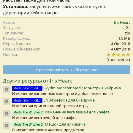
Работает также для 1-ой части.
Установка
: запустить .exe файл, указать путь к
директории сейвов игры.
Автор
Iris Heart
Загрузок
1.121
Тип файла
zip
Размер файла
1,5 MБ
Первый релиз
4 Окт 2018
Новые обновления
4 Окт 2018
0
Оценка
,
0 оценки(ок)
0
0
Присоединяйтесь к обсуждению
з
в
Другие ресурсы от Iris Heart
е
з
Skyrim Monster Mod / Монстры Скайрима
Иконка ресурса
Mod's: Skyrim (SLE)
д
Изменение ванильных монстров и добавление новых.
а
(
ENB-графика для Скайрима
Иконка ресурса
Mod's: Skyrim (SLE)
Изменения оригинальной графики игры.
)
Изменение веса вещей для крафта
Иконка ресурса
Mod's The Witcher 2
Изменение веса вещей для крафта
Мешок для алхимика
Иконка ресурса
Mod's The Witcher 2
Снижает вес алхимических предметов