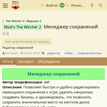
Войти
Регистрация
The Witcher 2 / Ведьмак 2
Менеджер сохранений
Mod's The Witcher 2
0.8
Нет прав доступа на загрузку
Редактор сохранений
А
Д
Т
Iris Heart
4 Окт 2018
редактор
сейвы
сохранения игры
в
а
е
Обзор
История
Обсуждение
т
т
г
о
а
и
р
с
Менеджер сохранений
о
з
Автор модификации
:
ael
д
Описание
: Позволяет быстро и удобно редактировать
а
н
имеющиеся сохранения к игре, удалять ненужные,
и
создавать бекапы, и архивировать, что позволить
я
сохранить значительное место на жестком диске.