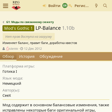
Войти
Регистрация
G1: Моды по связанному сюжету
LP-Balance
1.10b
Mod's Gothic 1
Нет прав доступа на загрузку
Изменяет баланс, правит баги, доработка квестов
А
Д
xterm
12 Дек 2012
в
а
Обзор
История
Обсуждение
т
т
о
а
Платформа игры
р
с
о
Готика I
з
Язык мода
д
Немецкий
а
н
Автор(ы)
и
CeeX
я
Мод содержит в основном балансовые изменения, также
исправлены некоторые баги оригинальной игры,