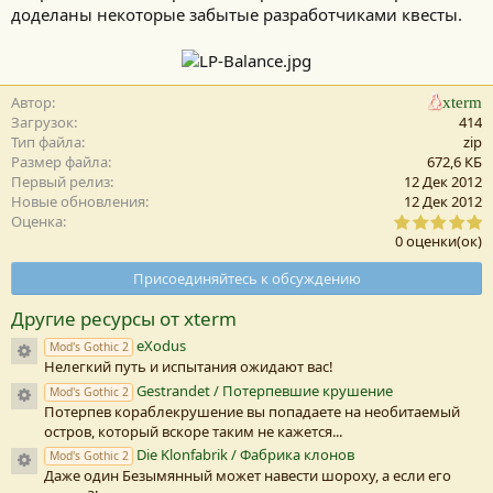
доделаны некоторые забытые разработчиками квесты.
Автор
xterm
Загрузок
414
Тип файла
zip
Размер файла
672,6 КБ
Первый релиз
12 Дек 2012
Новые обновления
12 Дек 2012
0
Оценка
,
0 оценки(ок)
0
0
Присоединяйтесь к обсуждению
з
в
Другие ресурсы от xterm
е
з
eXodus
Иконка ресурса
Mod's Gothic 2
д
Нелегкий путь и испытания ожидают вас!
а
(
Gestrandet / Потерпевшие крушение
Иконка ресурса
Mod's Gothic 2
Потерпев кораблекрушение вы попадаете на необитаемый
)
остров, который вскоре таким не кажется...
Die Klonfabrik / Фабрика клонов
Иконка ресурса
Mod's Gothic 2
Даже один Безымянный может навести шороху, а если его