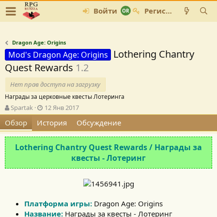
Войти
Регистрация
Dragon Age: Origins
Lothering Chantry
Mod's Dragon Age: Origins
Quest Rewards
1.2
Нет прав доступа на загрузку
Награды за церковные квесты Лотеринга
А
Д
Spartak
12 Янв 2017
в
а
Обзор
История
Обсуждение
т
т
о
а
р
с
Lothering Chantry Quest Rewards / Награды за
о
квесты - Лотеринг
з
д
а
н
и
Платформа игры:
я
Dragon Age: Origins
Название:
Награды за квесты - Лотеринг