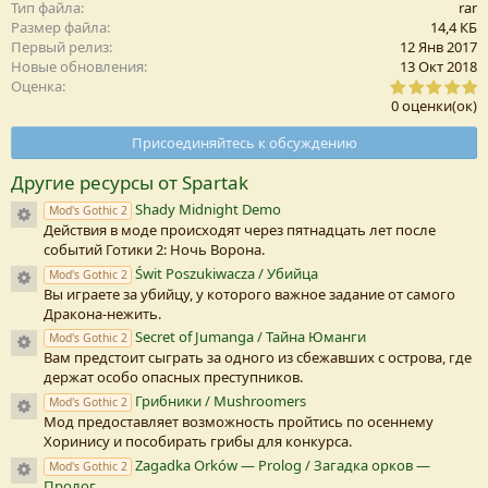
Тип файла
rar
Размер файла
14,4 КБ
Первый релиз
12 Янв 2017
Новые обновления
13 Окт 2018
0
Оценка
,
0 оценки(ок)
0
0
Присоединяйтесь к обсуждению
з
в
Другие ресурсы от Spartak
е
з
Shady Midnight Demo
Иконка ресурса
Mod's Gothic 2
д
Действия в моде происходят через пятнадцать лет после
а
(
событий Готики 2: Ночь Ворона.
Świt Poszukiwacza / Убийца
Иконка ресурса
Mod's Gothic 2
)
Вы играете за убийцу, у которого важное задание от самого
Дракона-нежить.
Secret of Jumanga / Тайна Юманги
Иконка ресурса
Mod's Gothic 2
Вам предстоит сыграть за одного из сбежавших с острова, где
держат особо опасных преступников.
Грибники / Mushroomers
Иконка ресурса
Mod's Gothic 2
Мод предоставляет возможность пройтись по осеннему
Хоринису и пособирать грибы для конкурса.
Zagadka Orków — Prolog / Загадка орков —
Иконка ресурса
Mod's Gothic 2
Пролог