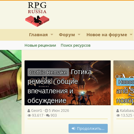
Главная
Форум
Новое на форуме
Новые рецензии
Поиск ресурсов
Готика
Gothic Remake
ремейк - общие
Новос
впечатления и
and S
обсуждение
нояб
GeorG
5 Июн 2026
Kalabax
93.617
903
13.525
Продолжить…