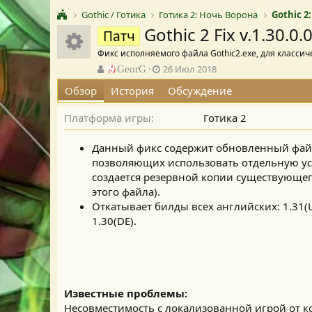
Gothic / Готика
Готика 2: Ночь Ворона
Gothic 2
Gothic 2 Fix v.1.30.0.
Иконка ресурса
Патч
Фикс исполняемого файла Gothic2.exe, для классиче
А
Д
GeorG
26 Июл 2018
в
а
Обзор
История
Обсуждение
т
т
о
а
Платформа игры
Готика 2
р
с
о
з
Данный фикс содержит обновленный файл 
д
позволяющих использовать отдельную уст
а
создается резервной копии существующего
н
этого файла).
и
Откатывает билды всех английских: 1.31(U
я
1.30(DE).
Известные проблемы:
Несовместимость с локализованной игрой от к