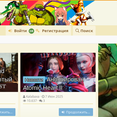
Войти
Регистрация
Поиск
nd
рытый
Анонсирован
Новости
Atomic Heart II
Kalabaxa
7 Июн 2025
10.637
3
лжить…
Продолжить…