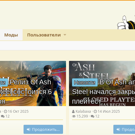
Моды
Пользователи
Релиз Of Ash
В Of Ash a
ти
Новости
teel состоится 6
Steel начался зак
ря
плейтест
a
16 Окт 2025
Kalabaxa
14 Июл 2025
12
15.299
12
Продолжить…
Продо