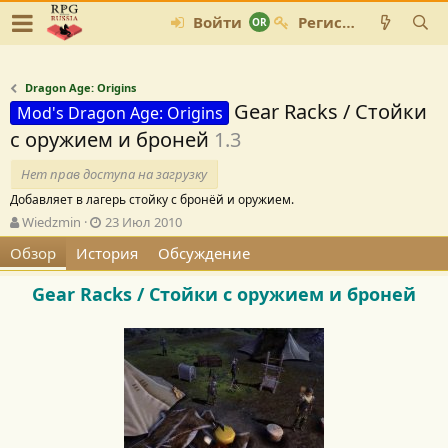
Войти
Регистрация
Dragon Age: Origins
Gear Racks / Стойки
Mod's Dragon Age: Origins
с оружием и броней
1.3
Нет прав доступа на загрузку
Добавляет в лагерь стойку с бронёй и оружием.
А
Д
Wiedzmin
23 Июл 2010
в
а
Обзор
История
Обсуждение
т
т
о
а
Gear Racks / Стойки с оружием и броней
р
с
о
з
д
а
н
и
я