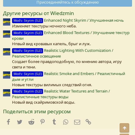
Присоединяйтесь к обсуждению
з
в
Другие ресурсы от Wiedzmin
е
з
Enhanced Night Skyrim / Улучшенная ночь
Mod's: Skyrim (SLE)
д
Изменяет текстуры ночного неба.
а
(
Enhanced Blood Textures / Улучшение текстур
Mod's: Skyrim (SLE)
крови
)
Нпвый вид кровавых капель, брыг и луж.
Realistic Lighting With Customization /
Mod's: Skyrim (SLE)
Реалистичное освещение
Создает более правдоподобную, по мнению автора, игру
света и тени.
Realistic Smoke and Embers / Реалистичный
Mod's: Skyrim (SLE)
дым и угли
Новые текстуры вилимых следствий огня.
Realistic Water Textures and Terrain /
Mod's: Skyrim (SLE)
Реалистичные текстуры воды
Новый вид скайримовской воды.
Поделиться этим ресурсом
Facebook
Twitter
Reddit
Pinterest
Tumblr
WhatsApp
E-mail
Ссылка
Свер