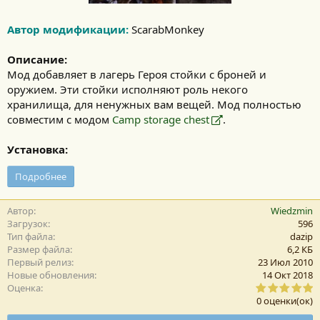
Автор модификации:
ScarabMonkey
Описание:
Мод добавляет в лагерь Героя стойки с броней и
оружием. Эти стойки исполняют роль некого
хранилища, для ненужных вам вещей. Мод полностью
совместим с модом
Camp storage chest
.
Установка:
Подробнее
Автор
Wiedzmin
Загрузок
596
Тип файла
dazip
Размер файла
6,2 КБ
Первый релиз
23 Июл 2010
Новые обновления
14 Окт 2018
0
Оценка
,
0 оценки(ок)
0
0