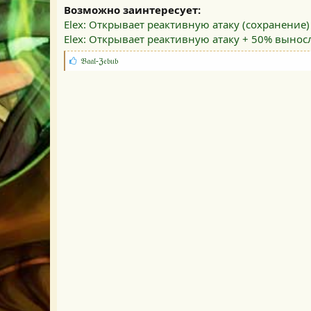
Возможно заинтересует:
Elex: Открывает реактивную атаку (сохранение)
Elex: Открывает реактивную атаку + 50% вынос
С
𝔅𝔞𝔞𝔩-ℨ𝔢𝔟𝔲𝔟
и
м
п
а
т
и
и
: