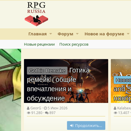
Главная
Форум
Новое на форуме
Новые рецензии
Поиск ресурсов
Готика
Gothic Remake
ремейк - общие
Новос
впечатления и
and S
обсуждение
нояб
GeorG
5 Июн 2026
Kalabax
91.280
897
13.407
Продолжить…