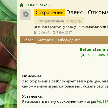
Elex / Элекс
Элекс - Откры
Иконка ресурса
Сохранение
Нет прав доступа на загрузку
Открывает реактивную атаку + 50% выносливости +
А
Д
GeorG
7 Дек 2017
в
а
Обзор
История
Обсуждение
т
т
о
а
Better stamina
р
с
о
(атака ранцем 
з
д
а
н
и
Описание:
я
Это сохранение разблокирует атаку ранцем, ув
самом начале игры, которые вы сможете распре
Установка:
Распаковать в паку с сохранениями игры
%USER