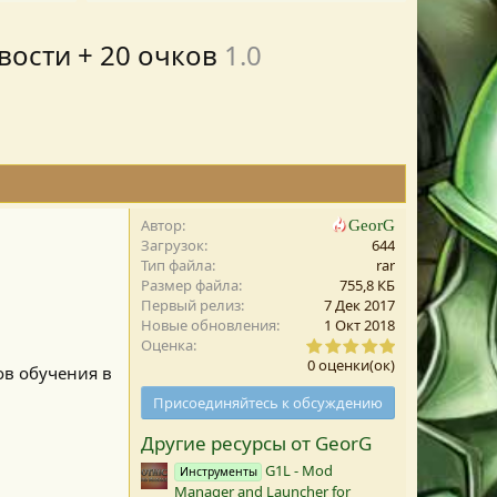
вости + 20 очков
1.0
Автор
GeorG
Загрузок
644
Тип файла
rar
Размер файла
755,8 КБ
Первый релиз
7 Дек 2017
Новые обновления
1 Окт 2018
0
Оценка
,
0 оценки(ок)
ов обучения в
0
0
Присоединяйтесь к обсуждению
з
в
Другие ресурсы от GeorG
е
з
G1L - Mod
Инструменты
д
Manager and Launcher for
а