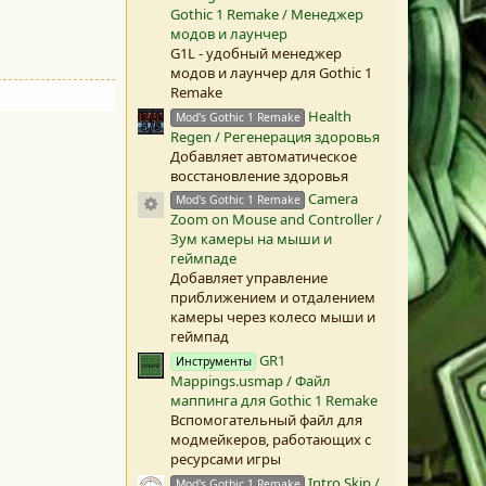
(
Gothic 1 Remake / Менеджер
ы
модов и лаунчер
)
G1L - удобный менеджер
модов и лаунчер для Gothic 1
Remake
Health
Mod's Gothic 1 Remake
Regen / Регенерация здоровья
Добавляет автоматическое
восстановление здоровья
Camera
Иконка ресурса
Mod's Gothic 1 Remake
Zoom on Mouse and Controller /
Зум камеры на мыши и
геймпаде
Добавляет управление
приближением и отдалением
камеры через колесо мыши и
геймпад
GR1
Инструменты
Mappings.usmap / Файл
маппинга для Gothic 1 Remake
Вспомогательный файл для
модмейкеров, работающих с
ресурсами игры
Intro Skip /
Mod's Gothic 1 Remake