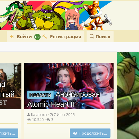
Войти
Регистрация
Поиск
nd
рытый
Анонсирован
Новости
Atomic Heart II
Kalabaxa
7 Июн 2025
10.540
3
лжить…
Продолжить…