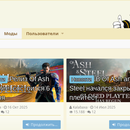
Моды
Пользователи
Релиз Of Ash
В Of Ash a
ти
Новости
teel состоится 6
Steel начался зак
ря
плейтест
a
16 Окт 2025
Kalabaxa
14 Июл 2025
12
15.188
12
Продолжить…
Продо