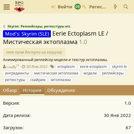
Войти
Регистрация
Skyrim: Реплейсеры, ретекстуры etc
Eerie Ectoplasm LE /
Mod's: Skyrim (SLE)
Мистическая эктоплазма
1.0
Нет прав доступа на загрузку
Анимированный реплейсер модели и текстур эктоплазмы.
А
Д
Т
𝒸𝓇𝒶𝒻𝓉𝓎⁷⁷
30 Янв 2022
ectoplasm
eerie ectoplasm
skyrim le
в
а
е
ингредиенты
мистическая эктоплазма
модели
реплейсеры
т
т
г
ретекстуры
скайрим
эктоплазма
о
а
и
р
с
Обзор
История
Обсуждение
о
з
1.0
д
а
н
30 Янв 2022
и
я
67