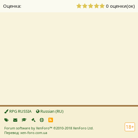
0
0 оценки(ок)
,
0
0
з
в
е
з
д
а
(
ы
)
RPG RUSSIA
Russian (RU)
R
S
18+
Forum software by XenForo™
©2010-2018 XenForo Ltd.
S
Перевод: xen-foro.com.ua